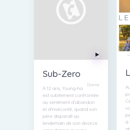
L
Sub-Zero
Drame
Au
À 12 ans, Young-ha
p
est subitement confrontée
C
au sentiment d’abandon
va
et d’insécurité, quand son
pe
père disparaît au
à 
lendemain de son divorce
a