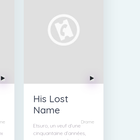
His Lost
Name
me
Drame
Etsuro, un veuf d’une
ux
cinquantaine d’années,