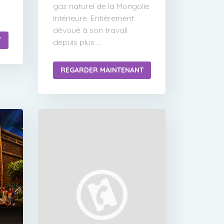
gaz naturel de la Mongolie
intérieure. Entièrement
dévoué à son travail
T
depuis plus ...
REGARDER MAINTENANT