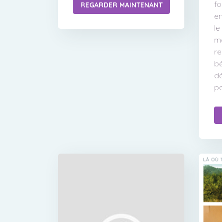
f
REGARDER MAINTENANT
en
le
ma
re
bé
dé
pe