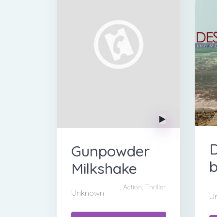
Gunpowder
b
Milkshake
, Action, Thriller
Unknown
U