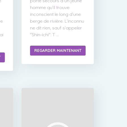
e
porte secours à un jeune
homme qu’il trouve
inconscient le long d’une
de
berge de rivière. L’inconnu
ne dit rien, sauf s’appeler
ai
"Shin-ichi". T ...
REGARDER MAINTENANT
T