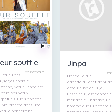
eur souffle
Jinpa
Documentaire
Dra
 milieu des
Nanda, la fille
aysages chers à
cadette du chef de villag
ézanne, Sœur Bénédicte
amoureuse de Piyal,
 faire ses vœux
l'instituteur, est donnée 
rpétuels. Elle s’apprête
mariage à Jinadasa, un
vivre cloîtrée dans une
homme que lui préfère 
bbaye bénédictine