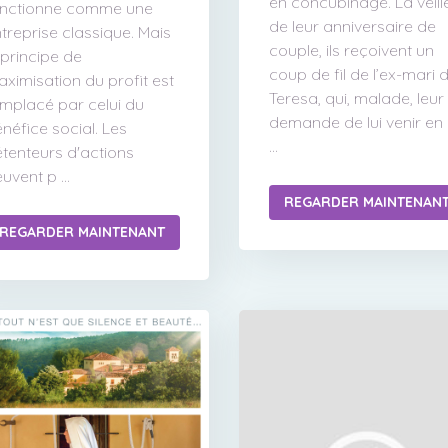
en concubinage. La veill
onctionne comme une
de leur anniversaire de
treprise classique. Mais
couple, ils reçoivent un
 principe de
coup de fil de l’ex-mari 
ximisation du profit est
Teresa, qui, malade, leur
mplacé par celui du
demande de lui venir en 
néfice social. Les
...
tenteurs d'actions
uvent p ...
REGARDER MAINTENAN
REGARDER MAINTENANT