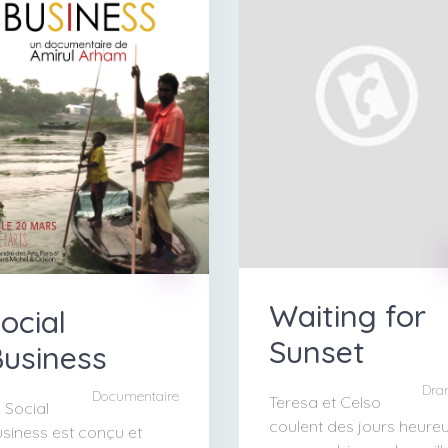
Waiting for
ocial
Sunset
usiness
Dra
Documentaire
Teresa et Celso
 Social
coulent des jours heure
siness est conçu et