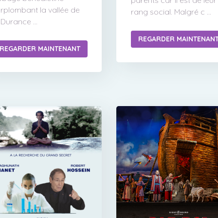
parents car il est de leur
rplombant la vallée de
rang social. Malgré c ...
 Durance ...
REGARDER MAINTENAN
REGARDER MAINTENANT