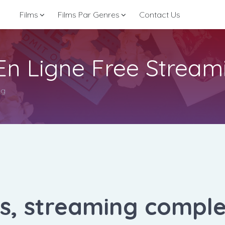
Films
Films Par Genres
Contact Us
 En Ligne Free Stream
ng
is, streaming comple