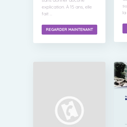
sans donner aucune
su
explication. À 15 ans, elle
la
fait ...
REGARDER MAINTENANT