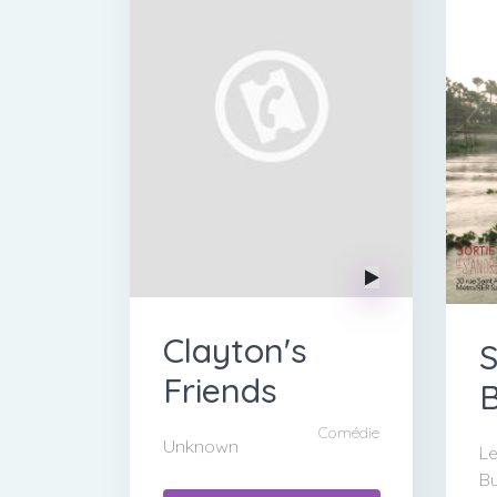
Clayton's
S
Friends
B
Comédie
Unknown
Le
Bu