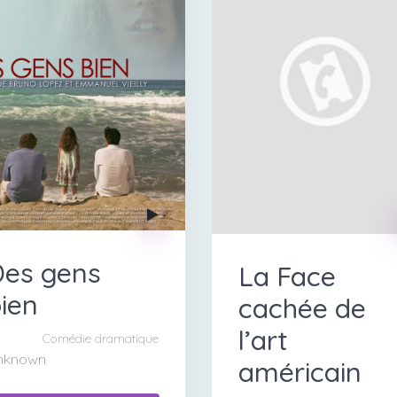
Des gens
La Face
ien
cachée de
l’art
Comédie dramatique
nknown
américain