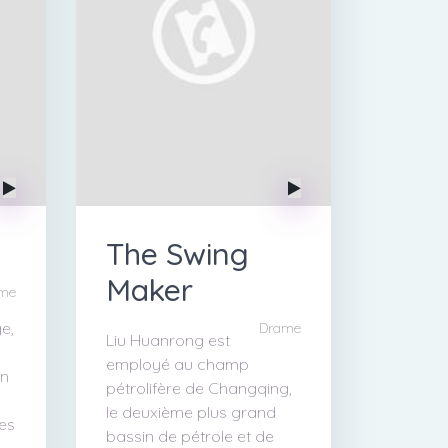
The Swing
Maker
me
e,
Drame
Liu Huanrong est
employé au champ
en
pétrolifère de Changqing,
le deuxième plus grand
ses
bassin de pétrole et de