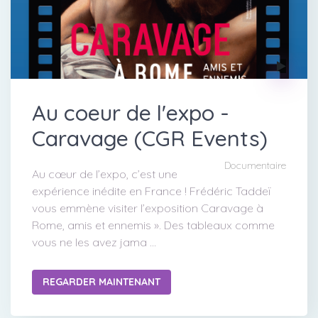
Au coeur de l'expo -
Caravage (CGR Events)
Documentaire
Au cœur de l’expo, c’est une
expérience inédite en France ! Frédéric Taddeï
vous emmène visiter l’exposition Caravage à
Rome, amis et ennemis ». Des tableaux comme
vous ne les avez jama ...
REGARDER MAINTENANT