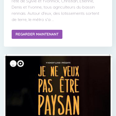
l'été de Sylvie et Yvonnick, Christian, Etienne,
Denis et Yvonne, tous agriculteurs du bassin
rennais. Autour d'eux, des lotissements sortent
de terre, le métro s'a ...
REGARDER MAINTENANT