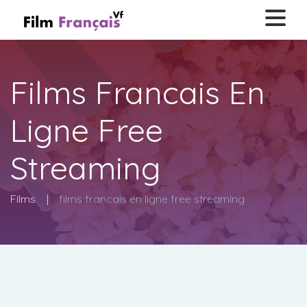
Films Francais En
Ligne Free
Streaming
Films
films francais en ligne free streaming