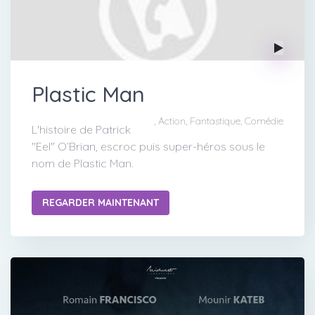
Plastic Man
, Action, Fantastique, Comédie
L'histoire de Patrick
"Eel" O’Brian, escroc puis super-héros sous le
nom de Plastic Man.
REGARDER MAINTENANT