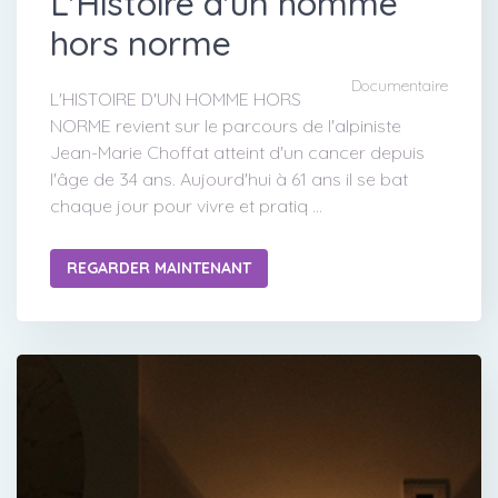
L'Histoire d'un homme
hors norme
Documentaire
L'HISTOIRE D'UN HOMME HORS
NORME revient sur le parcours de l'alpiniste
Jean-Marie Choffat atteint d'un cancer depuis
l'âge de 34 ans. Aujourd'hui à 61 ans il se bat
chaque jour pour vivre et pratiq ...
REGARDER MAINTENANT