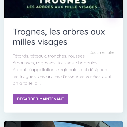
Trognes, les arbres aux
milles visages
Documentaire
Têtards, téteaux, tronches, rousses,
émousses, ragosses, tousses, chapoules...
Autant d’appellations régionales qui désignent
les trognes, ces arbres d’essences variées dont
on a taillé la ...
REGARDER MAINTENANT