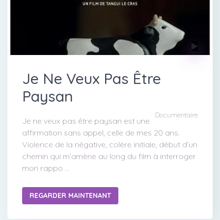
Je Ne Veux Pas Être
Paysan
Documentaire
Je ne veux pas être paysan est une
affirmation sans appel, celle de mes 20 ans.
Violence de la négative, colère initiale, début d’un
chemin qui m’amène au long du film à interroger
mon rappo ...
REGARDER MAINTENANT