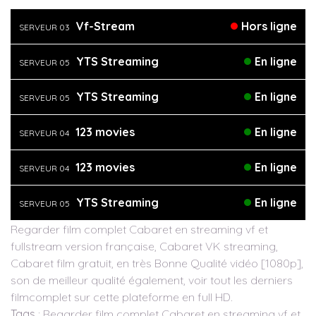
Vf-Stream
Hors ligne
SERVEUR 03
YTS Streaming
En ligne
SERVEUR 05
YTS Streaming
En ligne
SERVEUR 05
123 movies
En ligne
SERVEUR 04
123 movies
En ligne
SERVEUR 04
YTS Streaming
En ligne
SERVEUR 05
Regarder film complet Cabaret en streaming vf et
fullstream version française, Cabaret VK streaming,
Cabaret film gratuit, en très Bonne Qualité vidéo [1080p],
son de meilleur qualité également, voir tout les derniers
filmcomplet sur cette plateforme en full HD.
Tags
: Regarder film complet Cabaret en streaming vf et