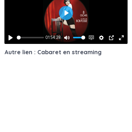
Play
01:54:28
Play
Mute
Enable
Settings
PIP
Ente
Autre lien : Cabaret en streaming
captions
fulls