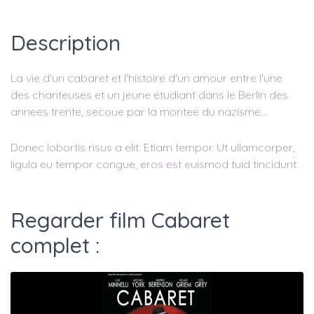
Description
La vie d'un cabaret et l'histoire d'un amour entre l'une
des chanteuses et un jeune etudiant dans le Berlin des
annees trente, secoue par la montee du nazisme...
Donec lobortis risus a elit. Etiam tempor. Ut ullamcorper,
ligula eu tempor congue, eros est euismod tuid tincidunt.
Regarder film Cabaret
complet :