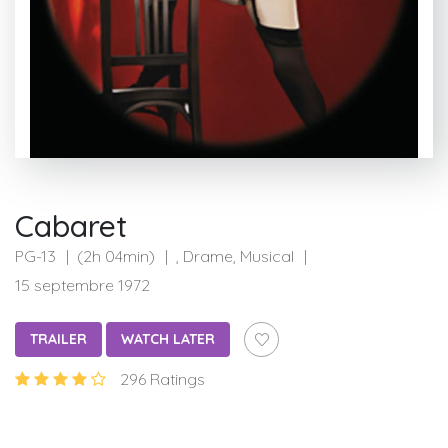
Cabaret
PG-13
(2h 04min)
, Drame, Musical
15 septembre 1972
TRAILER
WATCH LATER
296 Ratings