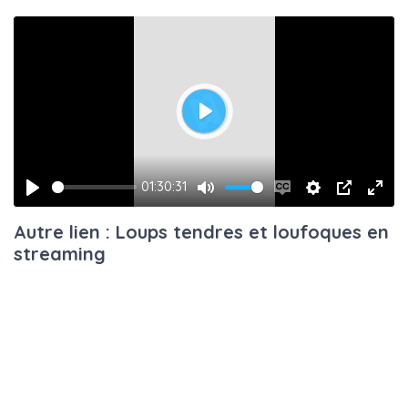
Play
01:30:31
Play
Mute
Enable
Settings
PIP
Ente
Autre lien : Loups tendres et loufoques en
captions
fulls
streaming