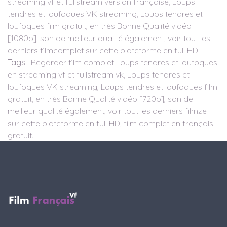
streaming vf et fullstream version française, Loups
tendres et loufoques VK streaming, Loups tendres et
loufoques film gratuit, en très Bonne Qualité vidéo
[1080p], son de meilleur qualité également, voir tout les
derniers filmcomplet sur cette plateforme en full HD.
Tags
: Regarder film complet Loups tendres et loufoques
en streaming vf et fullstream vk, Loups tendres et
loufoques VK streaming, Loups tendres et loufoques film
gratuit, en très Bonne Qualité vidéo [720p], son de
meilleur qualité également, voir tout les derniers filmze
sur cette plateforme en full HD, film complet en français
gratuit.