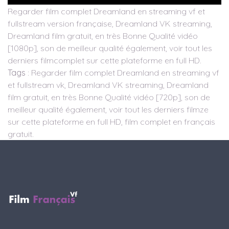
Regarder film complet Dreamland en streaming vf et
fullstream version française, Dreamland VK streaming,
Dreamland film gratuit, en très Bonne Qualité vidéo
[1080p], son de meilleur qualité également, voir tout les
derniers filmcomplet sur cette plateforme en full HD.
Tags
: Regarder film complet Dreamland en streaming vf
et fullstream vk, Dreamland VK streaming, Dreamland
film gratuit, en très Bonne Qualité vidéo [720p], son de
meilleur qualité également, voir tout les derniers filmze
sur cette plateforme en full HD, film complet en français
gratuit.