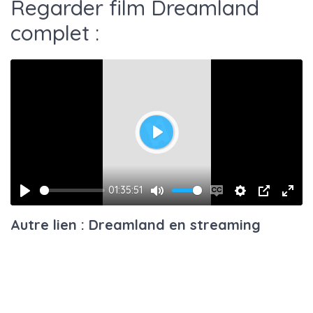
Regarder film Dreamland
complet :
Play
01:35:51
Play
Mute
Enable
Settings
PIP
Ente
Autre lien : Dreamland en streaming
captions
fulls