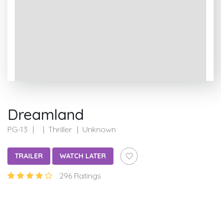
Dreamland
PG-13
Thriller
Unknown
TRAILER
WATCH LATER
296 Ratings