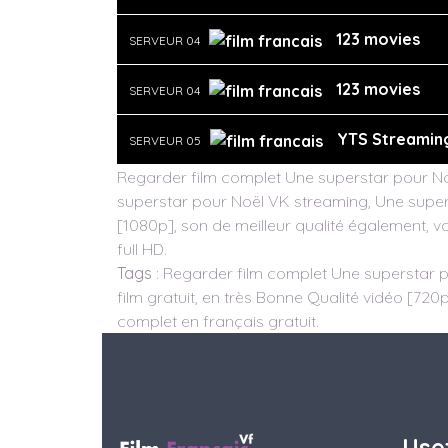
123 movies
SERVEUR 04
123 movies
SERVEUR 04
YTS Streamin
SERVEUR 05
Regarder film complet Une superstar pour Noë
superstar pour Noël VK streaming, Une superst
[1080p], son de meilleur qualité également, vo
full HD.
Tags
: Regarder film complet Une superstar p
film gratuit, en très Bonne Qualité vidéo [720p
complet en français gratuit.
Use