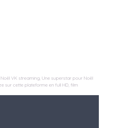
r Noël VK streaming, Une superstar pour Noël
ze sur cette plateforme en full HD, film