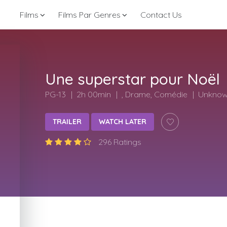
Films
Films Par Genres
Contact Us
Une superstar pour Noël
PG-13
2h 00min
, Drame, Comédie
Unkno
TRAILER
WATCH LATER
296 Ratings