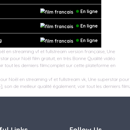
En ligne
En ligne
g
En ligne
l en streaming vf et fullstream version française, Une
ar pour Noël film gratuit, en très Bonne Qualité vidéo
ir tout les derniers filmcomplet sur cette plateforme en
our Noël en streaming vf et fullstream vk, Une superstar pou
], son de meilleur qualité également, voir tout les derniers film
ful Links
Follow Us