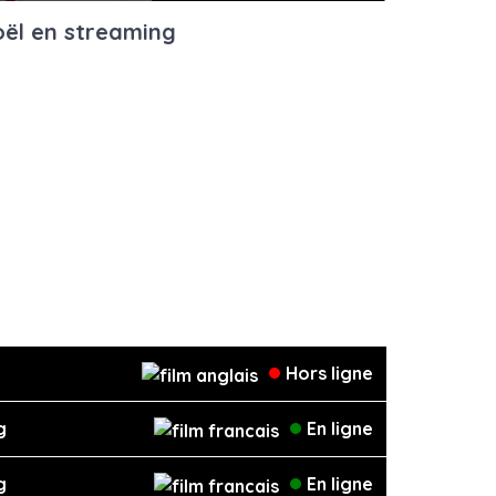
captions
fullscreen
oël en streaming
Hors ligne
g
En ligne
g
En ligne