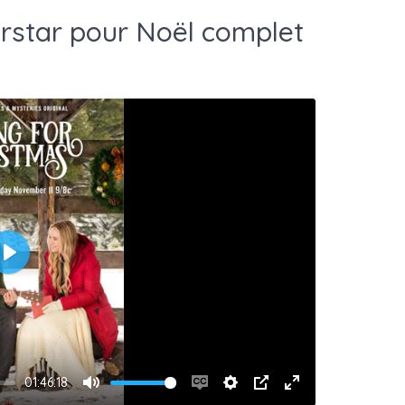
rstar pour Noël complet
Play
01:46:18
Mute
Enable
Settings
PIP
Enter