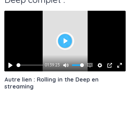
Play
01:39:23
Play
Mute
Enable
Settings
PIP
Ente
Autre lien : Rolling in the Deep en
captions
fulls
streaming