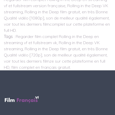
vf et fullstream version française, Rolling in the Deep VK
streaming, Rolling in the Deep film gratuit, en très Bonne
Qualité vidéo [1080p], son de meilleur qualité également,
voir tout les derniers filmcomplet sur cette plateforme en
full HD.
Tags
: Regarder film complet Rolling in the Deep en
streaming vf et fullstream vk, Rolling in the Deep VK
streaming, Rolling in the Deep film gratuit, en très Bonne
Qualité vidéo [720p], son de meilleur qualité également,
voir tout les derniers filmze sur cette plateforme en full
HD, film complet en français gratuit.