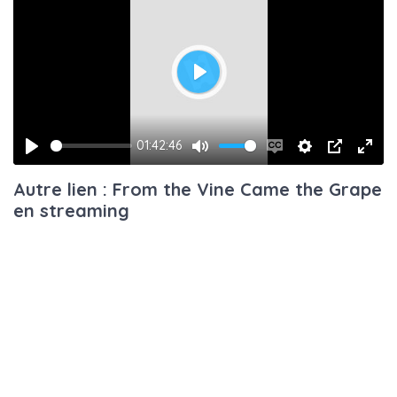
Play
01:42:46
Play
Mute
Enable
Settings
PIP
Ente
Autre lien : From the Vine Came the Grape
captions
fulls
en streaming