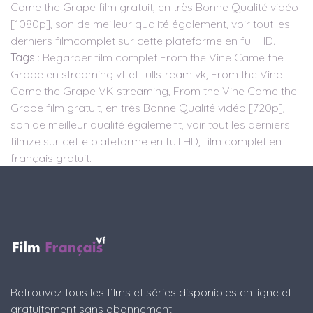
Came the Grape film gratuit, en très Bonne Qualité vidéo
[1080p], son de meilleur qualité également, voir tout les
derniers filmcomplet sur cette plateforme en full HD.
Tags
: Regarder film complet From the Vine Came the
Grape en streaming vf et fullstream vk, From the Vine
Came the Grape VK streaming, From the Vine Came the
Grape film gratuit, en très Bonne Qualité vidéo [720p],
son de meilleur qualité également, voir tout les derniers
filmze sur cette plateforme en full HD, film complet en
français gratuit.
Retrouvez tous les films et séries disponibles en ligne et
gratuitement sans abonnement