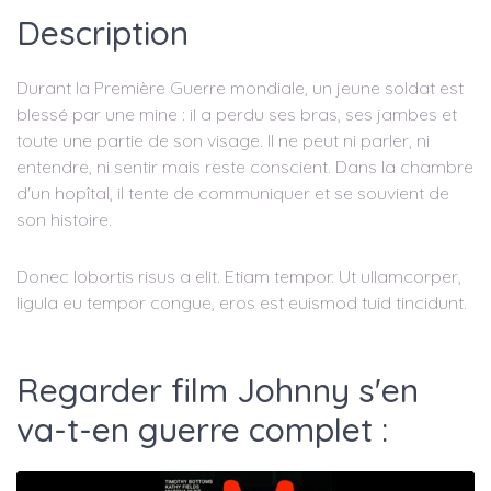
Description
Durant la Première Guerre mondiale, un jeune soldat est
blessé par une mine : il a perdu ses bras, ses jambes et
toute une partie de son visage. Il ne peut ni parler, ni
entendre, ni sentir mais reste conscient. Dans la chambre
d'un hopîtal, il tente de communiquer et se souvient de
son histoire.
Donec lobortis risus a elit. Etiam tempor. Ut ullamcorper,
ligula eu tempor congue, eros est euismod tuid tincidunt.
Regarder film Johnny s'en
va-t-en guerre complet :