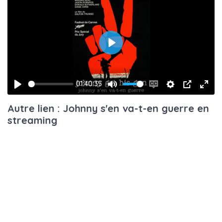
Play
01:40:35
Play
Mute
Enable
Settings
PIP
Ente
Autre lien : Johnny s'en va-t-en guerre en
captions
fulls
streaming