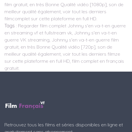
film gratuit, en très Bonne Qualité vidéo [1080p], son de
meilleur qualité également, voir tout les derniers
filmcomplet sur cette plateforme en full HD.
Tags
: Regarder film complet Johnny s'en va-t-en guerre
en streaming vf et fullstream vk, Johnny s'en va-t-en
guerre VK streaming, Johnny s'en va-t-en guerre film
gratuit, en très Bonne Qualité vidéo [720p], son de
meilleur qualité également, voir tout les derniers filmze
sur cette plateforme en full HD, film complet en français
gratuit.
Retrouvez tous les films et séries disponibles en ligne et
gratuitement sans abonnement