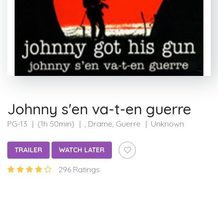
Johnny s'en va-t-en guerre
PG-13
(1h 50min)
, Drame, Guerre
Unknown
TRAILER
WATCH LATER
296 Ratings