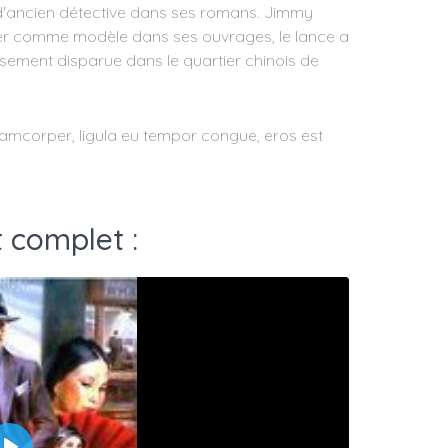
d'ancien détective dans ses romans. Jimmy
liser comme modèle dans ses ouvrages, le lance a
usement disparue dans le quartier chinois de
ullamcorper, ligula eu tempor congue, eros est
 complet :