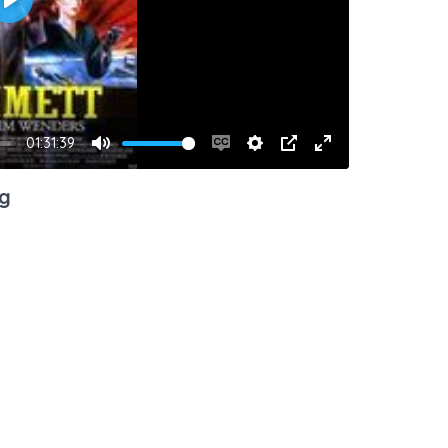
Play
01:31:39
Mute
Enable
Settings
PIP
Enter
captions
fullscreen
ng