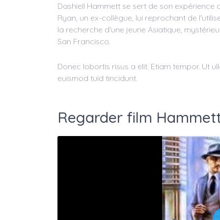
Dashiell Hammett se sert de son expérience 
Ryan, un ex-collègue, lui reprochant de l'uti
la recherche d'une jeune Asiatique, mystérie
San Francisco.
Donec lobortis risus a elit. Etiam tempor. Ut 
euismod tuid tincidunt.
Regarder film Hammett