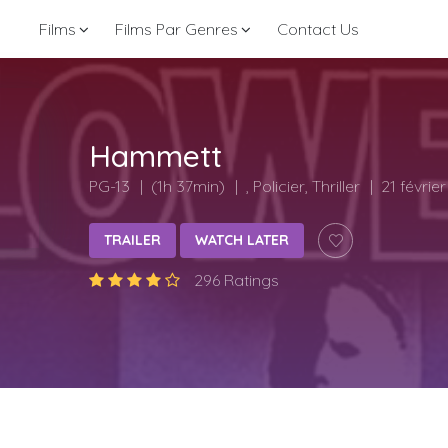
Films
Films Par Genres
Contact Us
Hammett
PG-13
(1h 37min)
, Policier, Thriller
21 févrie
TRAILER
WATCH LATER
296 Ratings