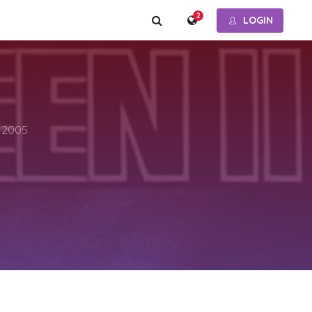
2
LOGIN
r 2005