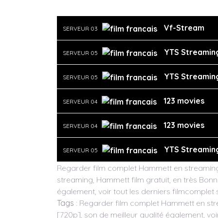
Vf-Stream
SERVEUR 03
YTS Streamin
SERVEUR 05
YTS Streamin
SERVEUR 05
123 movies
SERVEUR 04
123 movies
SERVEUR 04
YTS Streamin
SERVEUR 05
Regarder film complet Hammett en streaming 
streaming, Hammett film gratuit, en très Bonn
également, voir tout les derniers filmcomplet 
Tags
: Regarder film complet Hammett en stre
[720p], son de meilleur qualité également, voir