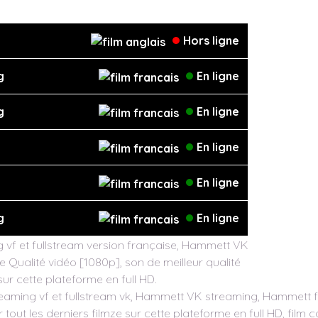
Hors ligne
g
En ligne
g
En ligne
En ligne
En ligne
g
En ligne
vf et fullstream version française, Hammett VK
e Qualité vidéo [1080p], son de meilleur qualité
sur cette plateforme en full HD.
aming vf et fullstream vk, Hammett VK streaming, Hammett fil
 tout les derniers filmze sur cette plateforme en full HD, film 