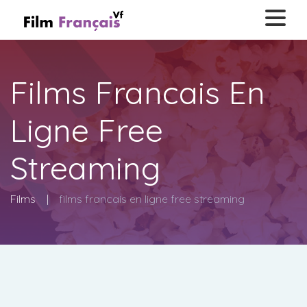
Films Francais En
Ligne Free
Streaming
Films
films francais en ligne free streaming