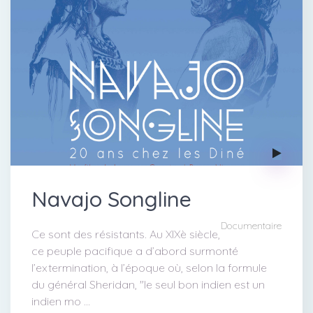
Navajo Songline
Documentaire
Ce sont des résistants. Au XIXè siècle,
ce peuple pacifique a d’abord surmonté
l’extermination, à l’époque où, selon la formule
du général Sheridan, "le seul bon indien est un
indien mo ...