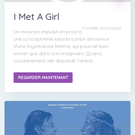
I Met A Girl
Comédie dramatique
Un musicien impulsif en proie à
une schizophrénie latente tombe amoureux
d'une mystérieuse femme, qui pourrait bien
exister que dans son imaginaire. Quand,
soudainement, elle disparaît, l'artiste ...
REGARDER MAINTENANT