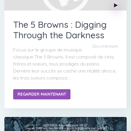
The 5 Browns : Digging
Through the Darkness
Documentaire
Focus sur le groupe de musique
classique The 5 Browns. Il est composé de cinq
frères et soeurs, tous prodiges du piano.
Derrière leur succès se cache une réalité atroce,
les trois soeurs composa ...
REGARDER MAINTENANT