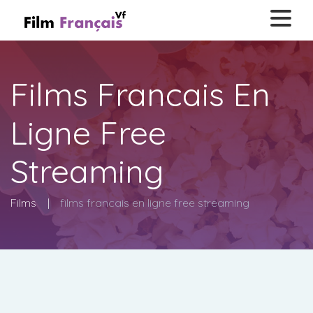
Films Francais En
Ligne Free
Streaming
Films
films francais en ligne free streaming