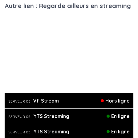
Autre lien : Regarde ailleurs en streaming
captions
fulls
Vf-Stream
Hors ligne
SERVEUR 03
YTS Streaming
En ligne
SERVEUR 05
YTS Streaming
En ligne
SERVEUR 05