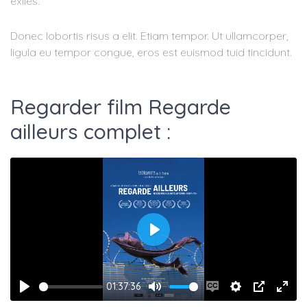
exilés.
Donec lobortis risus a elit. Etiam tempor. Ut ullamcorper,
ligula eu tempor congue, eros est euismod tuid tincidunt.
Regarder film Regarde
ailleurs complet :
Play
01:37:36
Play
Mute
Enable
Settings
PIP
Ente