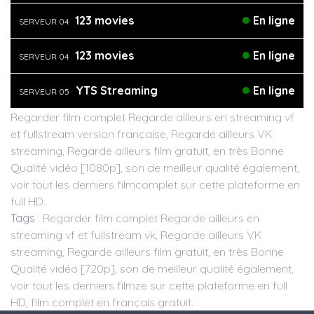
123 movies
En ligne
SERVEUR 04
123 movies
En ligne
SERVEUR 04
YTS Streaming
En ligne
SERVEUR 05
Regarder film complet Regarde ailleurs en streaming vf
et fullstream version française, Regarde ailleurs VK
streaming, Regarde ailleurs film gratuit, en très Bonne
Qualité vidéo [1080p], son de meilleur qualité également,
voir tout les derniers filmcomplet sur cette plateforme en
full HD.
Tags
: Regarder film complet Regarde ailleurs en
streaming vf et fullstream vk, Regarde ailleurs VK
streaming, Regarde ailleurs film gratuit, en très Bonne
Qualité vidéo [720p], son de meilleur qualité également,
voir tout les derniers filmze sur cette plateforme en full
HD, film complet en français gratuit.