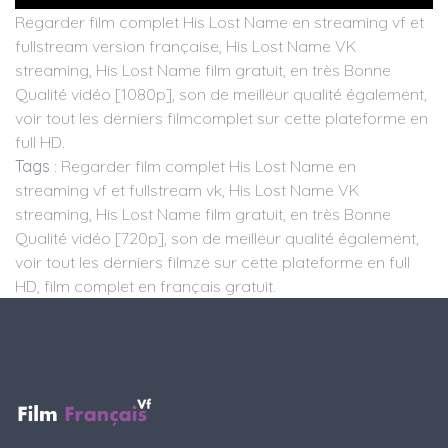
Regarder film complet His Lost Name en streaming vf et
fullstream version française, His Lost Name VK
streaming, His Lost Name film gratuit, en très Bonne
Qualité vidéo [1080p], son de meilleur qualité également,
voir tout les derniers filmcomplet sur cette plateforme en
full HD.
Tags
: Regarder film complet His Lost Name en
streaming vf et fullstream vk, His Lost Name VK
streaming, His Lost Name film gratuit, en très Bonne
Qualité vidéo [720p], son de meilleur qualité également,
voir tout les derniers filmze sur cette plateforme en full
HD, film complet en français gratuit.