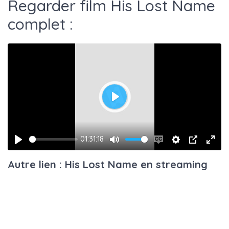
Regarder film His Lost Name
complet :
Play
01:31:18
Play
Mute
Enable
Settings
PIP
Ente
Autre lien : His Lost Name en streaming
captions
fulls