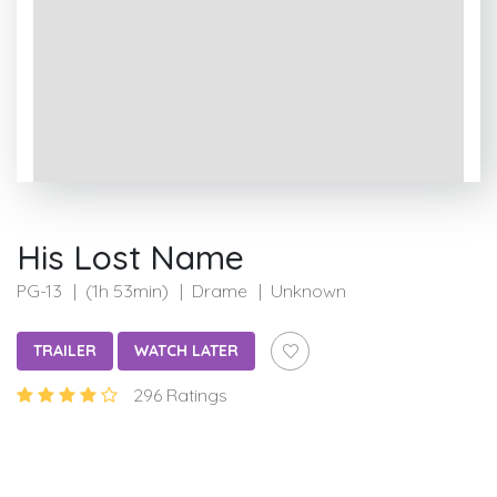
His Lost Name
PG-13
(1h 53min)
Drame
Unknown
TRAILER
WATCH LATER
296 Ratings