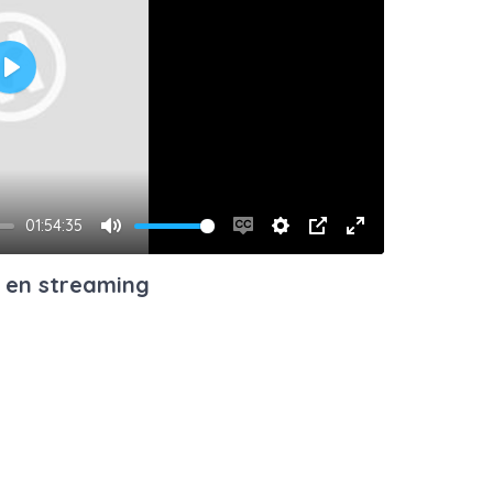
Play
01:54:35
Mute
Enable
Settings
PIP
Enter
captions
fullscreen
o en streaming