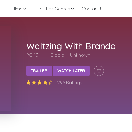
Films
Films Par Genres
Contact Us
Waltzing With Brando
PG-13
Biopic
Unknown
TRAILER
WATCH LATER
296 Ratings