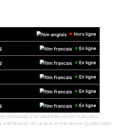
Hors ligne
g
En ligne
g
En ligne
En ligne
En ligne
g
En ligne
n streaming vf et fullstream version française,
With Brando film gratuit, en très Bonne Qualité vidéo