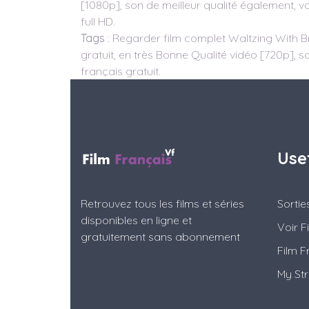
[1080p], son de meilleur qualité également, vo
full HD.
Tags
: Regarder film complet Waltzing With B
gratuit, en très Bonne Qualité vidéo [720p], so
français gratuit.
Use
Retrouvez tous les films et séries
Sorti
disponibles en ligne et
Voir F
gratuitement sans abonnement
Film F
My St