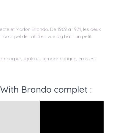
itecte et Marlon Brando. De 1969 à 1974, les deux
archipel de Tahiti en vue d'y bâtir un petit
ullamcorper, ligula eu tempor congue, eros est
 With Brando complet :