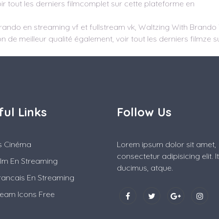
ir tout les derniers filmcomplet sur cette plateforme en
rando en streaming vf et fullstream vk, Waltzing With Brando
n de meilleur qualité également, voir tout les derniers filmze s
ful Links
Follow Us
es Cinéma
Lorem ipsum dolor sit amet,
consectetur adipisicing elit. 
ilm En Streaming
ducimus, atque.
rancais En Streaming
ream Icons Free