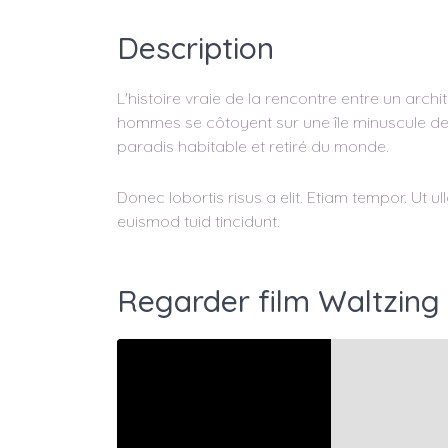
Description
L'histoire vraie de la rencontre entre un arch
hommes se côtoyent sur une île minuscule de l'
paradis habitable et retiré du monde.
Donec lobortis risus a elit. Etiam tempor. Ut 
euismod tuid tincidunt.
Regarder film Waltzing