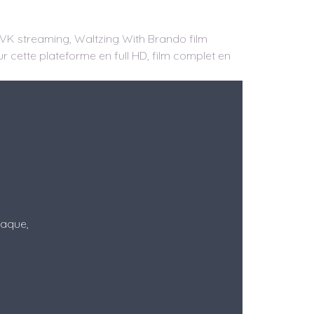
 VK streaming, Waltzing With Brando film
ur cette plateforme en full HD, film complet en
Itaque,