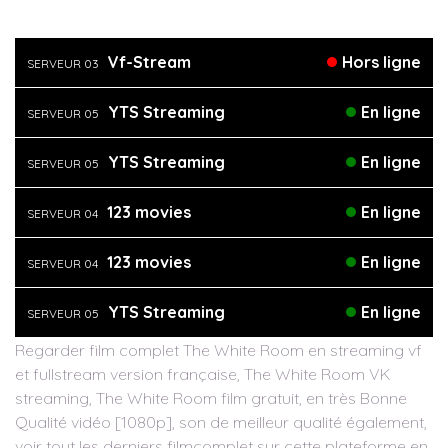
Vf-Stream
Hors ligne
SERVEUR 03
YTS Streaming
En ligne
SERVEUR 05
YTS Streaming
En ligne
SERVEUR 05
123 movies
En ligne
SERVEUR 04
123 movies
En ligne
SERVEUR 04
YTS Streaming
En ligne
SERVEUR 05
Regarder film complet The White Room en streaming vf
et fullstream version française, The White Room VK
streaming, The White Room film gratuit, en très Bonne
Qualité vidéo [1080p], son de meilleur qualité également,
voir tout les derniers filmcomplet sur cette plateforme en