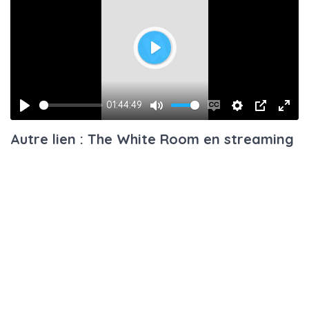
Play
01:44:49
Play
Mute
Enable
Settings
PIP
Ente
Autre lien : The White Room en streaming
captions
fulls