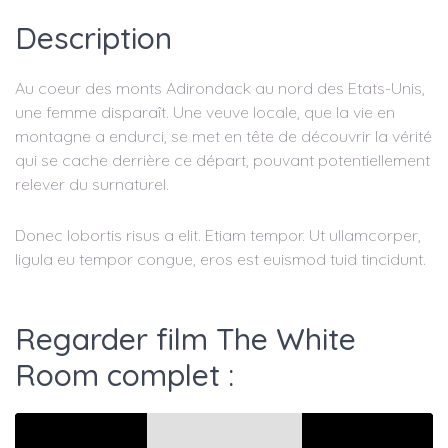
Description
Au coeur des monts Adirondack au nord des Etats-Unis,
une femme disparaît. Une veuve locale, que la vie en
montagne a endurci, se met en tête de découvrir la vérité
qui se cache derrière ce départ, pouvant potentiellement
relever du surnaturel.
Donec lobortis risus a elit. Etiam tempor. Ut ullamcorper,
ligula eu tempor congue, eros est euismod tuid tincidunt.
Regarder film The White
Room complet :