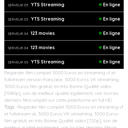
YTS Streaming
En ligne
SERVEUR 05
YTS Streaming
En ligne
SERVEUR 05
123 movies
En ligne
SERVEUR 04
123 movies
En ligne
SERVEUR 04
YTS Streaming
En ligne
SERVEUR 05
Regarder film complet 3000 Euros en streaming vf et
fullstream version française, 3000 Euros VK streaming,
3000 Euros film gratuit, en très Bonne Qualité vidéo
[1080p], son de meilleur qualité également, voir tout les
derniers filmcomplet sur cette plateforme en full HD.
Tags
: Regarder film complet 3000 Euros en streaming vf
et fullstream vk, 3000 Euros VK streaming, 3000 Euros
film gratuit, en très Bonne Qualité vidéo [720p], son de
meilleur qualité également, voir tout les derniers filmze