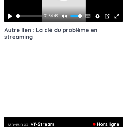
01:54:49
Play
Mute
Enable
Settings
PIP
Ente
Autre lien : La clé du problème en
captions
fulls
streaming
Vf-Stream
Hors ligne
SERVEUR 03