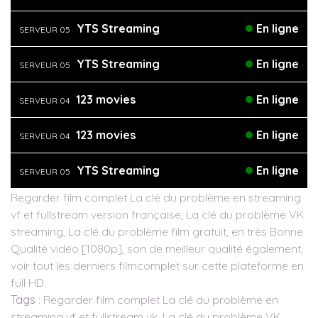
YTS Streaming
En ligne
SERVEUR 05
YTS Streaming
En ligne
SERVEUR 05
123 movies
En ligne
SERVEUR 04
123 movies
En ligne
SERVEUR 04
YTS Streaming
En ligne
SERVEUR 05
Regarder film complet La clé du problème en streaming
vf et fullstream version française, La clé du problème VK
streaming, La clé du problème film gratuit, en très Bonne
Qualité vidéo [1080p], son de meilleur qualité également,
voir tout les derniers filmcomplet sur cette plateforme en
full HD.
Tags
: Regarder film complet La clé du problème en
streaming vf et fullstream vk, La clé du problème VK