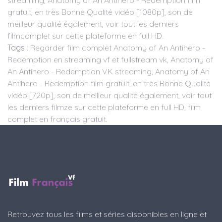
streaming, Anatomy of An Antihero - Redemption film
gratuit, en très Bonne Qualité vidéo [1080p], son de
meilleur qualité également, voir tout les derniers
filmcomplet sur cette plateforme en full HD.
Tags
: Regarder film complet Anatomy of An Antihero -
Redemption en streaming vf et fullstream vk, Anatomy of
An Antihero - Redemption VK streaming, Anatomy of An
Antihero - Redemption film gratuit, en très Bonne Qualité
vidéo [720p], son de meilleur qualité également, voir tout
les derniers filmze sur cette plateforme en full HD, film
complet en français gratuit.
Retrouvez tous les films et séries disponibles en ligne et