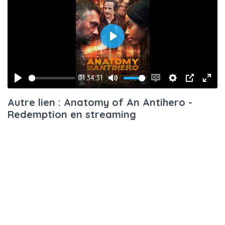
Play
01:34:31
Play
Mute
Enable
Settings
PIP
Ente
Autre lien : Anatomy of An Antihero -
captions
fulls
Redemption en streaming