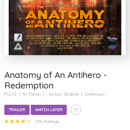
Anatomy of An Antihero -
Redemption
PG-13
1h 33min
, Action, Drame
Unknown
TRAILER
WATCH LATER
296 Ratings