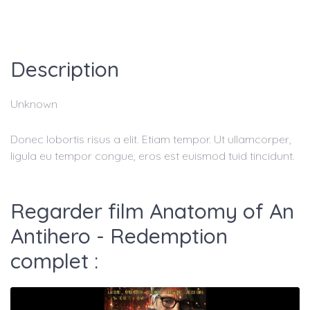
Description
Unknown
Donec lobortis risus a elit. Etiam tempor. Ut ullamcorper,
ligula eu tempor congue, eros est euismod tuid tincidunt.
Regarder film Anatomy of An
Antihero - Redemption
complet :