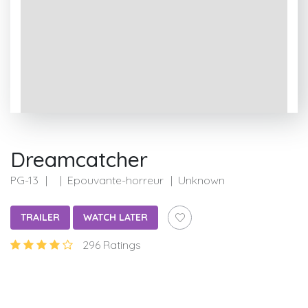
Dreamcatcher
PG-13
Epouvante-horreur
Unknown
TRAILER
WATCH LATER
296 Ratings