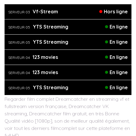
Vf-Stream
Hors ligne
SERVEUR 03
YTS Streaming
En ligne
SERVEUR 05
YTS Streaming
En ligne
SERVEUR 05
123 movies
En ligne
SERVEUR 04
123 movies
En ligne
SERVEUR 04
YTS Streaming
En ligne
SERVEUR 05
Regarder film complet Dreamcatcher en streaming vf et
fullstream version française, Dreamcatcher VK
streaming, Dreamcatcher film gratuit, en très Bonne
Qualité vidéo [1080p], son de meilleur qualité également,
voir tout les derniers filmcomplet sur cette plateforme en
full HD.