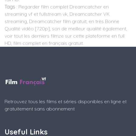
Tags
: Regarder film complet Dreamcatcher en
streaming vf et fullstream vk, Dreamcatcher VK
streaming, Dreamcatcher film gratuit, en très Bonne
Qualité vidéo [720p], son de meilleur qualité également,
voir tout les derniers filmze sur cette plateforme en full
HD, film complet en français gratuit.
Retrouvez tous les films et séries disponibles en ligne et
gratuitement sans abonnement
Useful Links