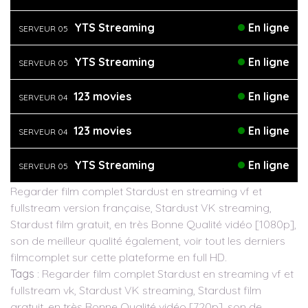
YTS Streaming
En ligne
SERVEUR 05
YTS Streaming
En ligne
SERVEUR 05
123 movies
En ligne
SERVEUR 04
123 movies
En ligne
SERVEUR 04
YTS Streaming
En ligne
SERVEUR 05
Regarder film complet Stardust en streaming vf et
fullstream version française, Stardust VK streaming,
Stardust film gratuit, en très Bonne Qualité vidéo [1080p],
son de meilleur qualité également, voir tout les derniers
filmcomplet sur cette plateforme en full HD.
Tags
: Regarder film complet Stardust en streaming vf et
fullstream vk, Stardust VK streaming, Stardust film
gratuit, en très Bonne Qualité vidéo [720p], son de