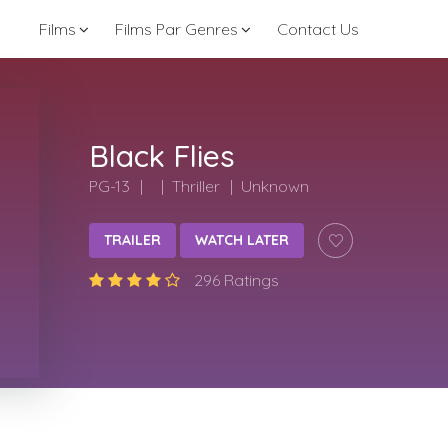
Films
Films Par Genres
Contact Us
Black Flies
PG-13
Thriller
Unknown
TRAILER
WATCH LATER
296 Ratings