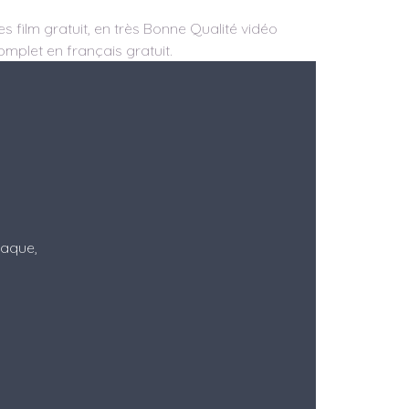
es film gratuit, en très Bonne Qualité vidéo
complet en français gratuit.
Itaque,