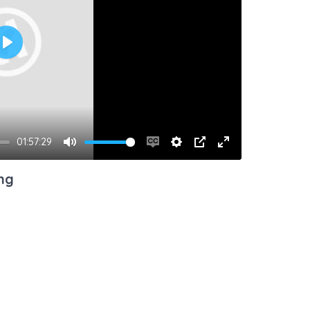
Play
01:57:29
Mute
Enable
Settings
PIP
Enter
captions
fullscreen
ing