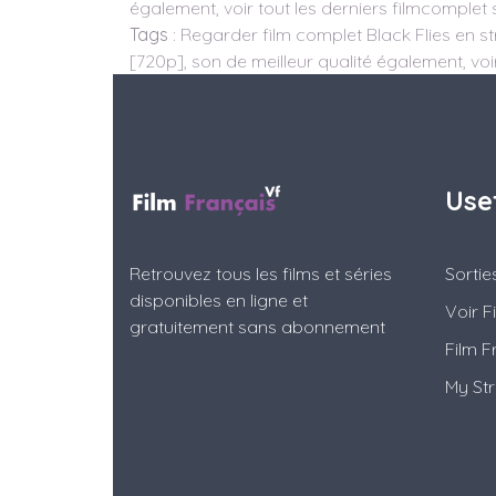
également, voir tout les derniers filmcomplet 
Tags
: Regarder film complet Black Flies en st
[720p], son de meilleur qualité également, voir
Use
Retrouvez tous les films et séries
Sorti
disponibles en ligne et
Voir F
gratuitement sans abonnement
Film F
My St