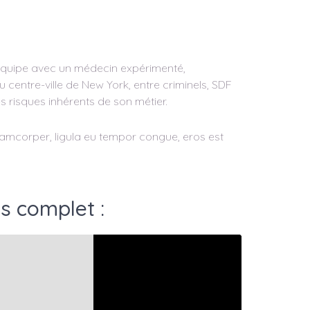
e équipe avec un médecin expérimenté,
 centre-ville de New York, entre criminels, SDF
s risques inhérents de son métier.
ullamcorper, ligula eu tempor congue, eros est
s complet :