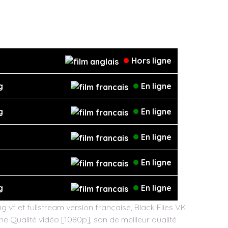
Hors ligne
g
En ligne
g
En ligne
En ligne
En ligne
g
En ligne
 vf et fullstream version française, Black Flies VK
nne Qualité vidéo [1080p], son de meilleur qualité