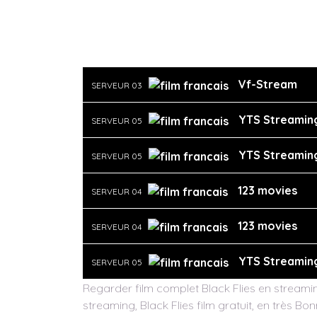
Vf-Stream
SERVEUR 03
YTS Streamin
SERVEUR 05
YTS Streamin
SERVEUR 05
123 movies
SERVEUR 04
123 movies
SERVEUR 04
YTS Streamin
SERVEUR 05
Regarder film complet Black Flies en streaming
streaming, Black Flies film gratuit, en très Bo