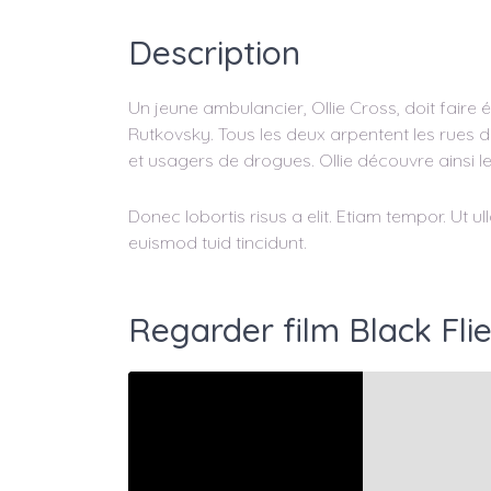
Description
Un jeune ambulancier, Ollie Cross, doit fair
Rutkovsky. Tous les deux arpentent les rues du
et usagers de drogues. Ollie découvre ainsi le
Donec lobortis risus a elit. Etiam tempor. Ut 
euismod tuid tincidunt.
Regarder film Black Flie