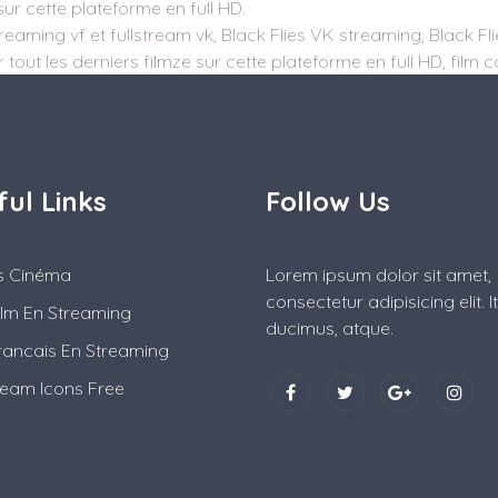
sur cette plateforme en full HD.
reaming vf et fullstream vk, Black Flies VK streaming, Black Fli
 tout les derniers filmze sur cette plateforme en full HD, film 
ful Links
Follow Us
es Cinéma
Lorem ipsum dolor sit amet,
consectetur adipisicing elit. 
ilm En Streaming
ducimus, atque.
rancais En Streaming
ream Icons Free