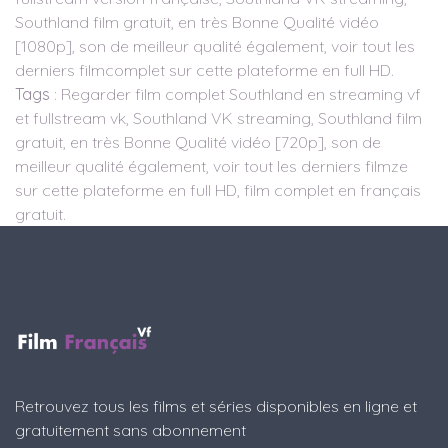
Southland film gratuit, en très Bonne Qualité vidéo
[1080p], son de meilleur qualité également, voir tout les
derniers filmcomplet sur cette plateforme en full HD.
Tags
: Regarder film complet Southland en streaming vf
et fullstream vk, Southland VK streaming, Southland film
gratuit, en très Bonne Qualité vidéo [720p], son de
meilleur qualité également, voir tout les derniers filmze
sur cette plateforme en full HD, film complet en français
gratuit.
Retrouvez tous les films et séries disponibles en ligne et
gratuitement sans abonnement