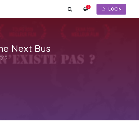
2
LOGIN
he Next Bus
2019