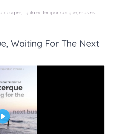
ullamcorper, ligula eu tempor congue, eros est
e, Waiting For The Next
Play