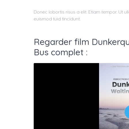
Donec lobortis risus a elit. Etiam tempor. Ut 
euismod tuid tincidunt.
Regarder film Dunkerqu
Bus complet :