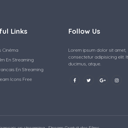
ful Links
Follow Us
es Cinéma
Lorem ipsum dolor sit amet,
consectetur adipisicing elit. 
ilm En Streaming
ducimus, atque.
rancais En Streaming
ream Icons Free
 francais en streaming
Stream Gratuit des Films