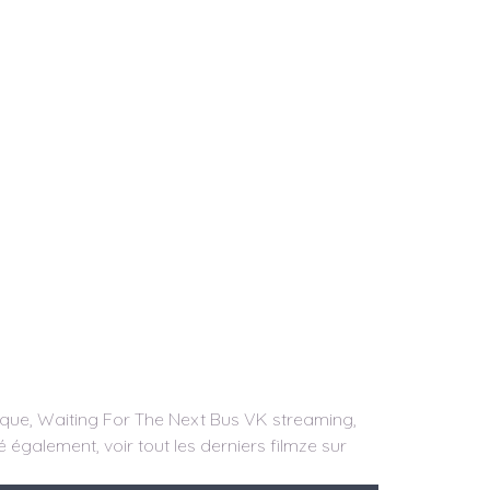
rque, Waiting For The Next Bus VK streaming,
 également, voir tout les derniers filmze sur