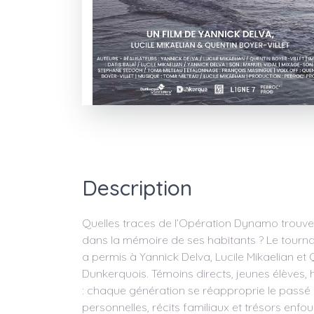
Description
Quelles traces de l’Opération Dynamo trouve
dans la mémoire de ses habitants ? Le tour
a permis à Yannick Delva, Lucile Mikaelian et 
Dunkerquois. Témoins directs, jeunes élèves, 
: chaque génération se réapproprie le passé 
personnelles, récits familiaux et trésors enfou