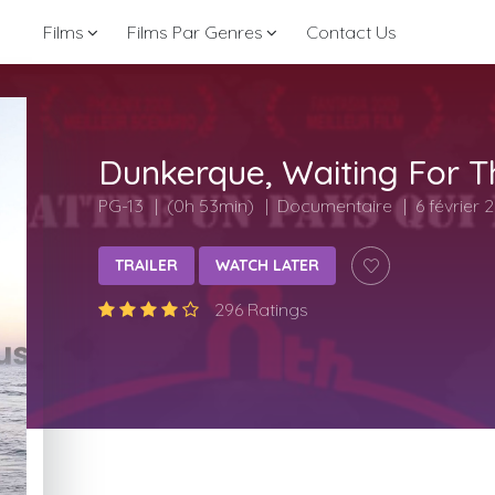
Films
Films Par Genres
Contact Us
Dunkerque, Waiting For T
PG-13
(0h 53min)
Documentaire
6 février 
TRAILER
WATCH LATER
296 Ratings