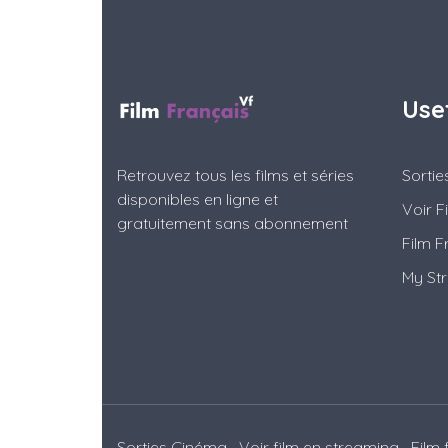
Use
Retrouvez tous les films et séries
Sorti
disponibles en ligne et
Voir F
gratuitement sans abonnement
Film F
My St
Sorties Cinéma
Voir film en streaming
Film