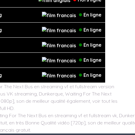
g
En ligne
g
En ligne
En ligne
En ligne
g
En ligne
 The Next Bus en streaming vf et fullstream version
Bus VK streaming, Dunkerque, Waiting For The Next
1080p], son de meilleur qualité également, voir tout les
ull HD.
ing For The Next Bus en streaming vf et fullstream vk, Dunke
it, en très Bonne Qualité vidéo [720p], son de meilleur qualité
ançais gratuit.