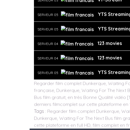
SERVEUR 03
YTS Streamin
SERVEUR 05
YTS Streamin
SERVEUR 05
123 movies
SERVEUR 04
123 movies
SERVEUR 04
YTS Streamin
SERVEUR 05
Regarder film complet Dunkerque, Waiting For
française, Dunkerque, Waiting For The Next 
Bus film gratuit, en très Bonne Qualité vidéo [
derniers filmcomplet sur cette plateforme en f
Tags
: Regarder film complet Dunkerque, Wait
Dunkerque, Waiting For The Next Bus film gratu
cette plateforme en full HD, film complet en fr