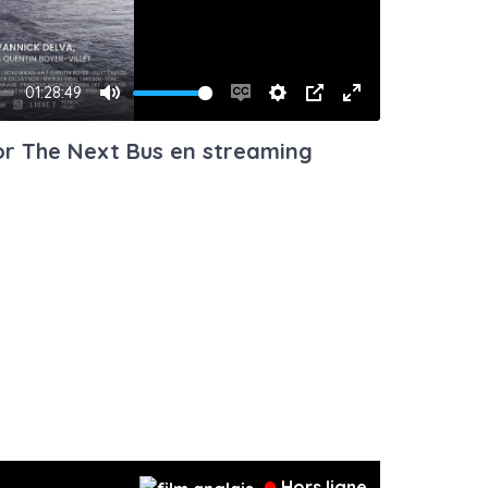
01:28:49
Mute
Enable
Settings
PIP
Enter
captions
fullscreen
For The Next Bus en streaming
Hors ligne