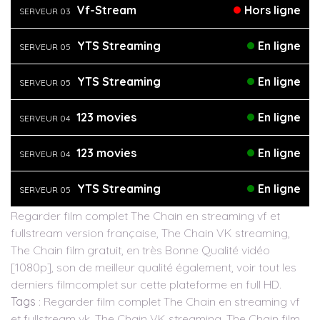
Vf-Stream
Hors ligne
SERVEUR 03
YTS Streaming
En ligne
SERVEUR 05
YTS Streaming
En ligne
SERVEUR 05
123 movies
En ligne
SERVEUR 04
123 movies
En ligne
SERVEUR 04
YTS Streaming
En ligne
SERVEUR 05
Regarder film complet The Chain en streaming vf et
fullstream version française, The Chain VK streaming,
The Chain film gratuit, en très Bonne Qualité vidéo
[1080p], son de meilleur qualité également, voir tout les
derniers filmcomplet sur cette plateforme en full HD.
Tags
: Regarder film complet The Chain en streaming vf
et fullstream vk, The Chain VK streaming, The Chain film