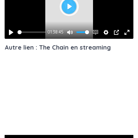
Play
01:38:45
Play
Mute
Enable
Settings
PIP
Ente
Autre lien : The Chain en streaming
captions
fulls