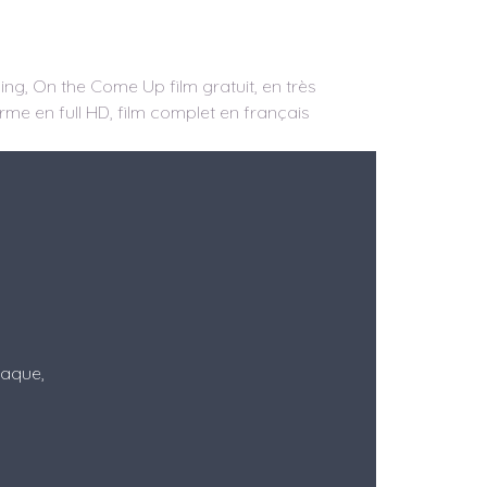
g, On the Come Up film gratuit, en très
orme en full HD, film complet en français
Itaque,