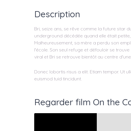
Description
Bri, seize ans, se rêve comme la future star d
underground décédée quand elle était petite,
Malheureusement, sa mère a perdu son emploi et
l'école. Son seul refuge et défouloir se trouv
viral et Bri se retrouve bientôt au centre d'une
Donec lobortis risus a elit. Etiam tempor. Ut 
euismod tuid tincidunt.
Regarder film On the C