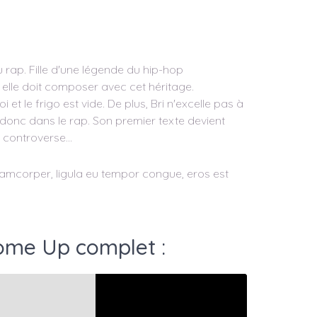
u rap. Fille d'une légende du hip-hop
 elle doit composer avec cet héritage.
 le frigo est vide. De plus, Bri n'excelle pas à
e donc dans le rap. Son premier texte devient
 controverse...
ullamcorper, ligula eu tempor congue, eros est
ome Up complet :