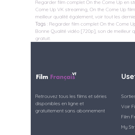
Regarder film complet On the Come Up en stre
Come Up VK streaming, On the Come Up film g
meilleur qualité également, voir tout les derni
Tags
: Regarder film complet On the Come Up 
Bonne Qualité vidéo [720p], son de meilleur qu
gratuit.
Use
Retrouvez tous les films et séries
Sorti
disponibles en ligne et
Voir F
gratuitement sans abonnement
Film F
My St