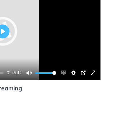
Play
01:45:42
Mute
Enable
Settings
PIP
Enter
captions
fullscreen
treaming