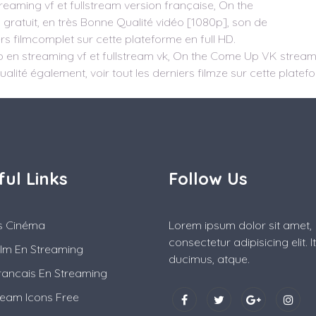
aming vf et fullstream version française, On the
ratuit, en très Bonne Qualité vidéo [1080p], son de
ers filmcomplet sur cette plateforme en full HD.
en streaming vf et fullstream vk, On the Come Up VK streamin
alité également, voir tout les derniers filmze sur cette platef
ful Links
Follow Us
es Cinéma
Lorem ipsum dolor sit amet,
consectetur adipisicing elit. 
ilm En Streaming
ducimus, atque.
rancais En Streaming
ream Icons Free