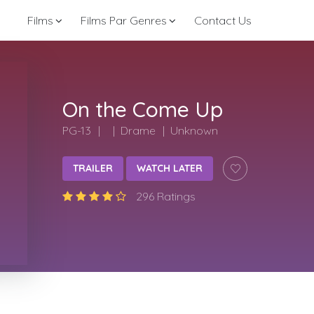
Films
Films Par Genres
Contact Us
On the Come Up
PG-13
Drame
Unknown
TRAILER
WATCH LATER
296 Ratings