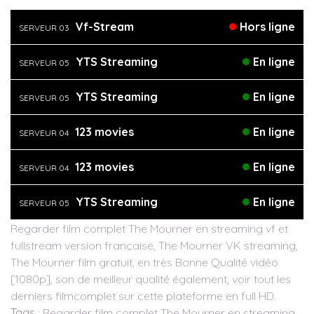
Vf-Stream
Hors ligne
SERVEUR 03
YTS Streaming
En ligne
SERVEUR 05
YTS Streaming
En ligne
SERVEUR 05
123 movies
En ligne
SERVEUR 04
123 movies
En ligne
SERVEUR 04
YTS Streaming
En ligne
SERVEUR 05
Regarder film complet The Mourner en streaming vf et
fullstream version française, The Mourner VK streaming,
The Mourner film gratuit, en très Bonne Qualité vidéo
[1080p], son de meilleur qualité également, voir tout les
derniers filmcomplet sur cette plateforme en full HD.
Tags
: Regarder film complet The Mourner en streaming