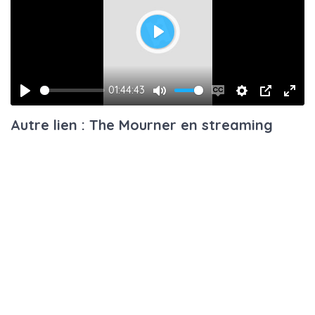
Play
01:44:43
Play
Mute
Enable
Settings
PIP
Ente
Autre lien : The Mourner en streaming
captions
fulls