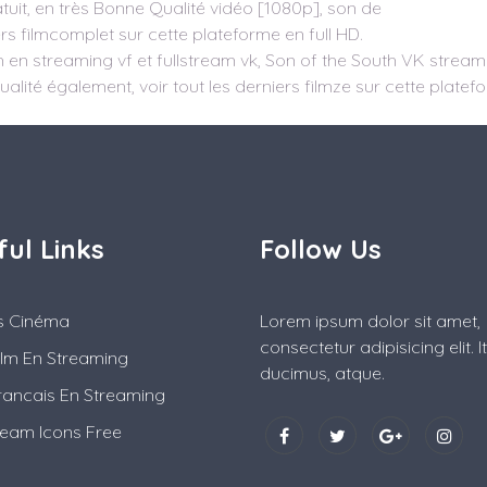
tuit, en très Bonne Qualité vidéo [1080p], son de
ers filmcomplet sur cette plateforme en full HD.
 en streaming vf et fullstream vk, Son of the South VK streamin
alité également, voir tout les derniers filmze sur cette platef
ful Links
Follow Us
es Cinéma
Lorem ipsum dolor sit amet,
consectetur adipisicing elit. 
ilm En Streaming
ducimus, atque.
rancais En Streaming
ream Icons Free