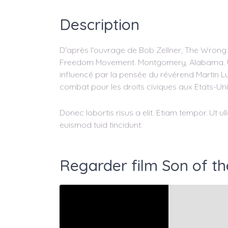
Description
D'après l'ouvrage de Bob Zellner, The Wrong 
Freedom Movement. Montgomery, Alabama. Un 
influencé par la pensée du révérend Martin Lut
combat pour les droits civiques aux Etats-Uni
Donec lobortis risus a elit. Etiam tempor. Ut 
euismod tuid tincidunt.
Regarder film Son of th