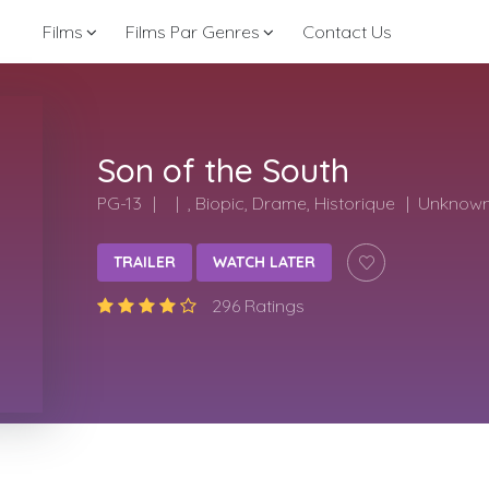
Films
Films Par Genres
Contact Us
Son of the South
PG-13
, Biopic, Drame, Historique
Unknow
TRAILER
WATCH LATER
296 Ratings