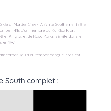
Side of Murder Creek: A White Southerner in the
petit-fils d'un membre du Ku Klux Klan,
her King Jr. et de Rosa Parks, s'invite dans le
s en 1961.
ullamcorper, ligula eu tempor congue, eros est
e South complet :