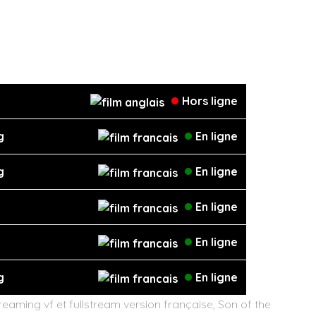
Hors ligne
g
En ligne
g
En ligne
En ligne
En ligne
g
En ligne
eaming vf et fullstream version française, Son of the