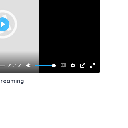
Play
01:54:31
Mute
Enable
Settings
PIP
Enter
captions
fullscreen
streaming