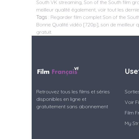
South VK streaming, Son of the South film gra
meilleur qualité également, voir tout les derni
Tags
: Regarder film complet Son of the South
Bonne Qualité vidéo [720p], son de meilleur qu
gratuit.
Use
Retrouvez tous les films et séries
Sorti
disponibles en ligne et
Voir F
gratuitement sans abonnement
Film F
My St