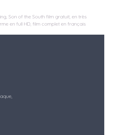
g, Son of the South film gratuit, en très
orme en full HD, film complet en français
Itaque,