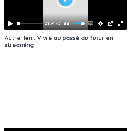
Play
01:34:20
Play
Mute
Enable
Settings
PIP
Ente
Autre lien : Vivre au passé du futur en
captions
fulls
streaming