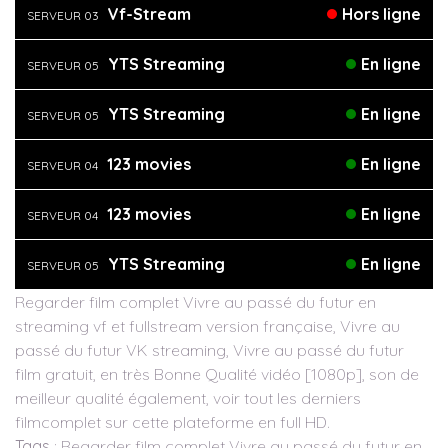
Vf-Stream
Hors ligne
SERVEUR 03
YTS Streaming
En ligne
SERVEUR 05
YTS Streaming
En ligne
SERVEUR 05
123 movies
En ligne
SERVEUR 04
123 movies
En ligne
SERVEUR 04
YTS Streaming
En ligne
SERVEUR 05
Regarder film complet Vivre au passé du futur en
streaming vf et fullstream version française, Vivre au
passé du futur VK streaming, Vivre au passé du futur
film gratuit, en très Bonne Qualité vidéo [1080p], son de
meilleur qualité également, voir tout les derniers
filmcomplet sur cette plateforme en full HD.
Tags
: Regarder film complet Vivre au passé du futur en