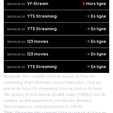
Vf-Stream
Hors ligne
SERVEUR 03
YTS Streaming
En ligne
SERVEUR 05
YTS Streaming
En ligne
SERVEUR 05
123 movies
En ligne
SERVEUR 04
123 movies
En ligne
SERVEUR 04
YTS Streaming
En ligne
SERVEUR 05
Regarder film complet Vivre au passé du futur en
streaming vf et fullstream version française, Vivre au
passé du futur VK streaming, Vivre au passé du futur
film gratuit, en très Bonne Qualité vidéo [1080p], son de
meilleur qualité également, voir tout les derniers
filmcomplet sur cette plateforme en full HD.
Tags
: Regarder film complet Vivre au passé du futur en