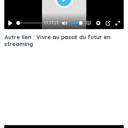
Play
01:37:23
Play
Mute
Enable
Settings
PIP
Ente
Autre lien : Vivre au passé du futur en
captions
fulls
streaming