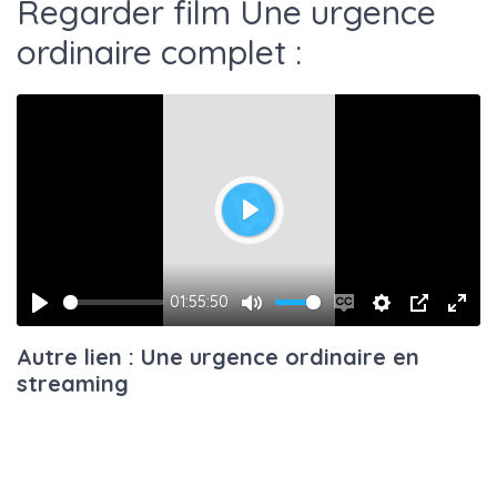
Regarder film Une urgence
ordinaire complet :
Play
01:55:50
Play
Mute
Enable
Settings
PIP
Ente
Autre lien : Une urgence ordinaire en
captions
fulls
streaming