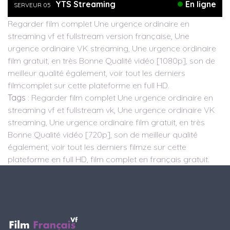
YTS Streaming
En ligne
SERVEUR 05
Regarder film complet Une urgence ordinaire en
streaming vf et fullstream version française, Une
urgence ordinaire VK streaming, Une urgence ordinaire
film gratuit, en très Bonne Qualité vidéo [1080p], son de
meilleur qualité également, voir tout les derniers
filmcomplet sur cette plateforme en full HD.
Tags
: Regarder film complet Une urgence ordinaire en
streaming vf et fullstream vk, Une urgence ordinaire VK
streaming, Une urgence ordinaire film gratuit, en très
Bonne Qualité vidéo [720p], son de meilleur qualité
également, voir tout les derniers filmze sur cette
plateforme en full HD, film complet en français gratuit.