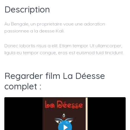
Description
Au Bengale, un proprietaire voue une adoration
passionnee a la deesse Kali.
Donec lobortis risus a elit. Etiam tempor. Ut ullamcorper,
ligula eu tempor congue, eros est euismod tuid tincidunt.
Regarder film La Déesse
complet :