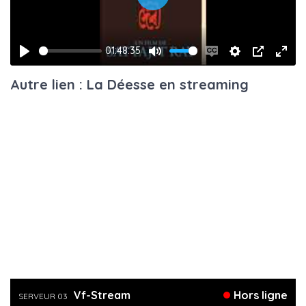
Play
01:48:35
Play
Mute
Enable
Settings
PIP
Ente
Autre lien : La Déesse en streaming
captions
fulls
Vf-Stream
Hors ligne
SERVEUR 03