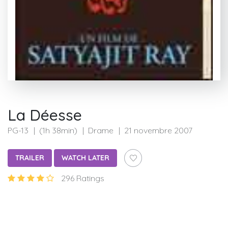
La Déesse
PG-13
(1h 38min)
Drame
21 novembre 2007
TRAILER
WATCH LATER
296 Ratings