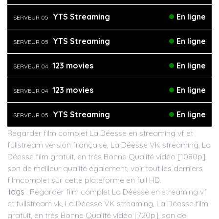
YTS Streaming
En ligne
SERVEUR 05
YTS Streaming
En ligne
SERVEUR 05
123 movies
En ligne
SERVEUR 04
123 movies
En ligne
SERVEUR 04
YTS Streaming
En ligne
SERVEUR 05
Regarder film complet La Déesse en streaming vf et
fullstream version française, La Déesse VK streaming, La
Déesse film gratuit, en très Bonne Qualité vidéo [1080p],
son de meilleur qualité également, voir tout les derniers
filmcomplet sur cette plateforme en full HD.
Tags
: Regarder film complet La Déesse en streaming vf
et fullstream vk, La Déesse VK streaming, La Déesse film
gratuit, en très Bonne Qualité vidéo [720p], son de