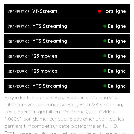
Vf-Stream
Hors ligne
SERVEUR 03
YTS Streaming
En ligne
SERVEUR 05
YTS Streaming
En ligne
SERVEUR 05
123 movies
En ligne
SERVEUR 04
123 movies
En ligne
SERVEUR 04
YTS Streaming
En ligne
SERVEUR 05
Regarder film complet Easy Rider en streaming vf et
fullstream version française, Easy Rider VK streaming,
Easy Rider film gratuit, en très Bonne Qualité vidéo
[1080p], son de meilleur qualité également, voir tout les
derniers filmcomplet sur cette plateforme en full HD.
Tags
: Regarder film complet Easy Rider en streaming vf