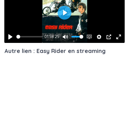
Play
01:58:25
Play
Mute
Enable
Settings
PIP
Ente
Autre lien : Easy Rider en streaming
captions
fulls