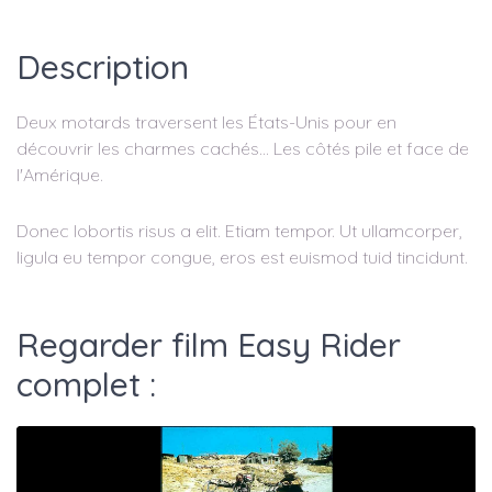
Description
Deux motards traversent les États-Unis pour en
découvrir les charmes cachés... Les côtés pile et face de
l'Amérique.
Donec lobortis risus a elit. Etiam tempor. Ut ullamcorper,
ligula eu tempor congue, eros est euismod tuid tincidunt.
Regarder film Easy Rider
complet :