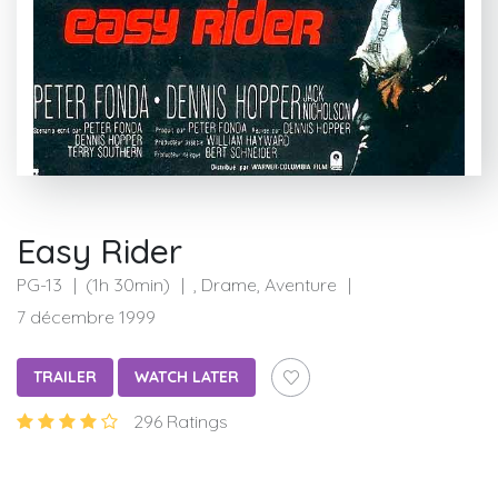
Easy Rider
PG-13
(1h 30min)
, Drame, Aventure
7 décembre 1999
TRAILER
WATCH LATER
296 Ratings