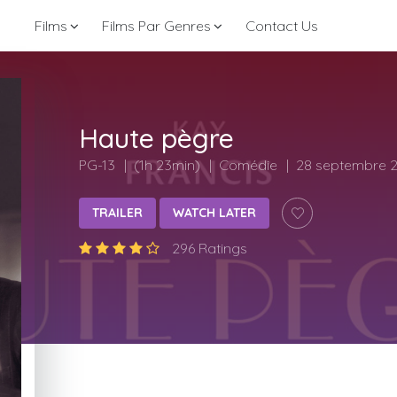
Films
Films Par Genres
Contact Us
Haute pègre
PG-13
(1h 23min)
Comédie
28 septembre 
TRAILER
WATCH LATER
296 Ratings