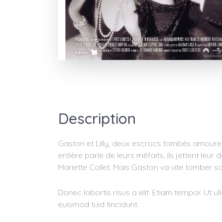
Description
Gaston et Lilly, deux escrocs tombés amoureu
entière parle de leurs méfaits, ils jettent leur 
Mariette Collet. Mais Gaston va vite tomber 
Donec lobortis risus a elit. Etiam tempor. Ut 
euismod tuid tincidunt.