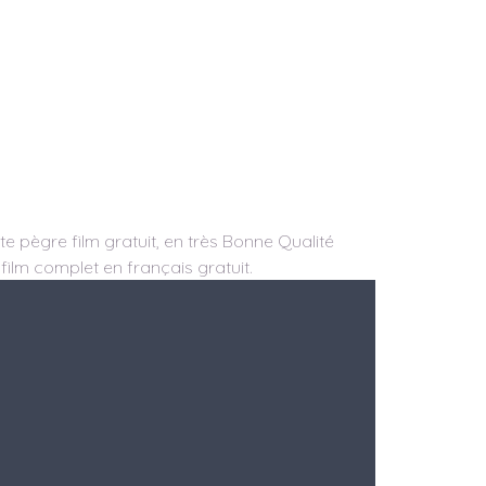
e pègre film gratuit, en très Bonne Qualité
 film complet en français gratuit.