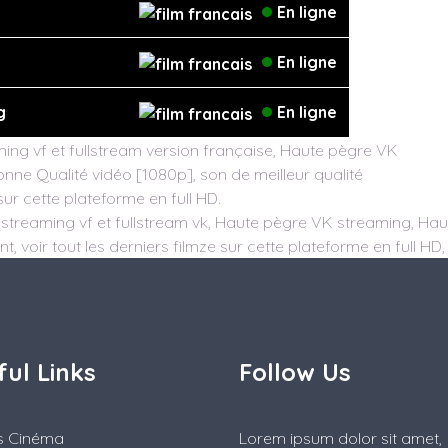
En ligne
En ligne
g
En ligne
ng vf et fullstream version française, Haute pègre VK
onne Qualité vidéo [1080p], son de meilleur qualité
sur cette plateforme en full HD.
streaming vf et fullstream vk, Haute pègre VK streaming, Haut
, voir tout les derniers filmze sur cette plateforme en full HD,
ful Links
Follow Us
es Cinéma
Lorem ipsum dolor sit amet,