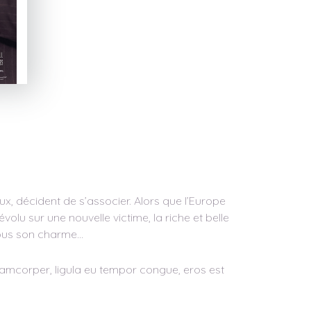
x, décident de s’associer. Alors que l’Europe
dévolu sur une nouvelle victime, la riche et belle
sous son charme…
ullamcorper, ligula eu tempor congue, eros est