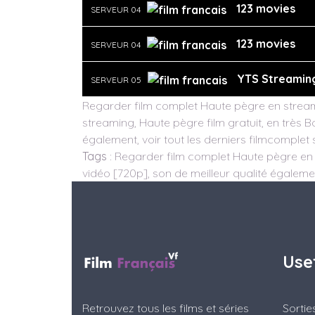
123 movies
SERVEUR 04
123 movies
SERVEUR 04
YTS Streamin
SERVEUR 05
Regarder film complet Haute pègre en streami
streaming, Haute pègre film gratuit, en très B
également, voir tout les derniers filmcomplet 
Tags
: Regarder film complet Haute pègre en 
vidéo [720p], son de meilleur qualité également
Use
Retrouvez tous les films et séries
Sorti