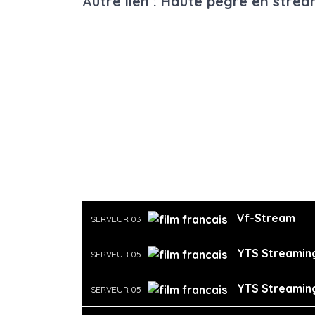
Autre lien : Haute pègre en stre
Vf-Stream
SERVEUR 03
YTS Streamin
SERVEUR 05
YTS Streamin
SERVEUR 05