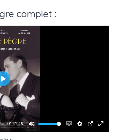
gre complet :
Play
01:42:49
Mute
Enable
Settings
PIP
Enter
captions
fullscreen