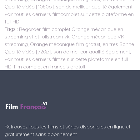
Qualité vidéo [1080p], son de meilleur qualité également,
voir tout les derniers filmcomplet sur cette plateforme en
full HD.
Tags
: Regarder film complet Orange mécanique en
streaming vf et fullstream vk, Orange mécanique VK
streaming, Orange mécanique film gratuit, en très Bonne
Qualité vidéo [720p], son de meilleur qualité également,
voir tout les derniers filmze sur cette plateforme en full
HD, film complet en français gratuit.
Retrouvez tous les films et séries disponibles en ligne et
gratuitement sans abonnement