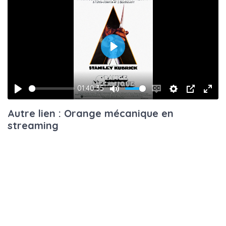
Play
01:40:35
Play
Mute
Enable
Settings
PIP
Ente
Autre lien : Orange mécanique en
captions
fulls
streaming