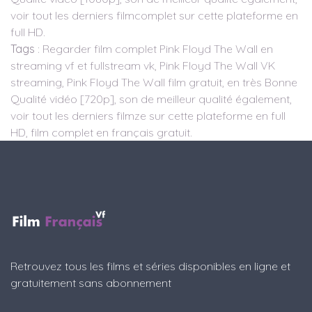
voir tout les derniers filmcomplet sur cette plateforme en
full HD.
Tags
: Regarder film complet Pink Floyd The Wall en
streaming vf et fullstream vk, Pink Floyd The Wall VK
streaming, Pink Floyd The Wall film gratuit, en très Bonne
Qualité vidéo [720p], son de meilleur qualité également,
voir tout les derniers filmze sur cette plateforme en full
HD, film complet en français gratuit.
Retrouvez tous les films et séries disponibles en ligne et
gratuitement sans abonnement