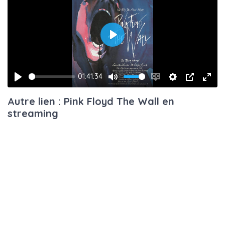
Play
01:41:34
Play
Mute
Enable
Settings
PIP
Ente
Autre lien : Pink Floyd The Wall en
captions
fulls
streaming