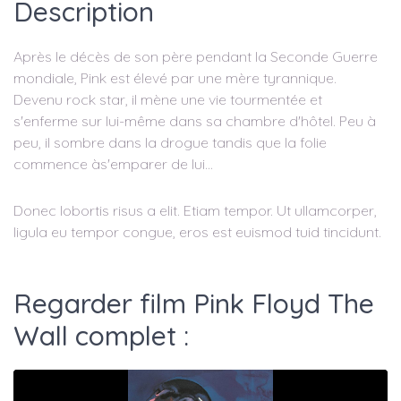
Description
Après le décès de son père pendant la Seconde Guerre
mondiale, Pink est élevé par une mère tyrannique.
Devenu rock star, il mène une vie tourmentée et
s'enferme sur lui-même dans sa chambre d'hôtel. Peu à
peu, il sombre dans la drogue tandis que la folie
commence às'emparer de lui...
Donec lobortis risus a elit. Etiam tempor. Ut ullamcorper,
ligula eu tempor congue, eros est euismod tuid tincidunt.
Regarder film Pink Floyd The
Wall complet :