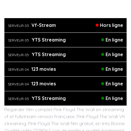
Vf-Stream
Hors ligne
SERVEUR 03
YTS Streaming
En ligne
SERVEUR 05
YTS Streaming
En ligne
SERVEUR 05
123 movies
En ligne
SERVEUR 04
123 movies
En ligne
SERVEUR 04
YTS Streaming
En ligne
SERVEUR 05
Regarder film complet Pink Floyd The Wall en streaming
vf et fullstream version française, Pink Floyd The Wall VK
streaming, Pink Floyd The Wall film gratuit, en très Bonne
Qualité vidéo [1080p], son de meilleur qualité également,