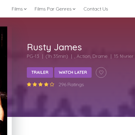
Films
Films Par Genres
Contact Us
Rusty James
PG-13
(1h 35min)
, Action, Drame
15 février
TRAILER
WATCH LATER
296 Ratings