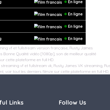
g
En ligne
En ligne
En ligne
g
En ligne
ing vf et fullstream version française, Rusty James
ès Bonne Qualité vidéo [1080p], son de meilleur qualité
sur cette plateforme en full HD.
streaming vf et fullstream vk, Rusty James VK streaming, Rust
, voir tout les derniers filmze sur cette plateforme en full HD,
ful Links
Follow Us