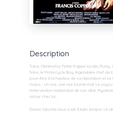
Description
Tulsa, Oklahoma. Petite frappe locale, Rusty 
frère, le Motorcycle Boy, légendaire chef de 
pour être à la hauteur de sa réputation et se t
rivaux… Un soir, une rixe tourne mal. Le voyou
l’intervention inattendue de son aîné. Mystéri
retour chez lui…
Donec lobortis risus a elit. Etiam tempor. Ut 