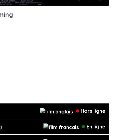
Mute
Enable
Settings
PIP
Enter
captions
fullscreen
aming
Hors ligne
g
En ligne