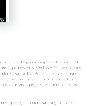
James rêve d’égaler les exploits de son grand
bande qui a choisi de s’éclipser. En son absence,
ailler la part du lion, Rusty se frotte aux gangs
 est gravement blessé et ne doit son salut qu’à
eux et charismatique, le Motorcycle Boy est de
ullamcorper, ligula eu tempor congue, eros est