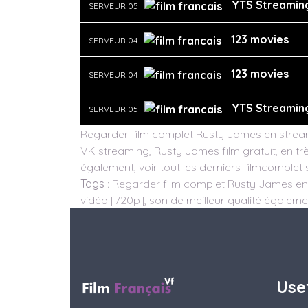
YTS Streamin
SERVEUR 05
123 movies
SERVEUR 04
123 movies
SERVEUR 04
YTS Streamin
SERVEUR 05
Regarder film complet Rusty James en stream
VK streaming, Rusty James film gratuit, en tr
également, voir tout les derniers filmcomplet 
Tags
: Regarder film complet Rusty James en 
vidéo [720p], son de meilleur qualité également
Use