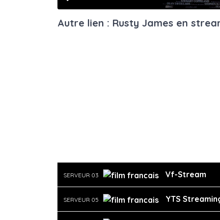
Play
Autre lien : Rusty James en stre
Vf-Stream
SERVEUR 03
YTS Streamin
SERVEUR 05