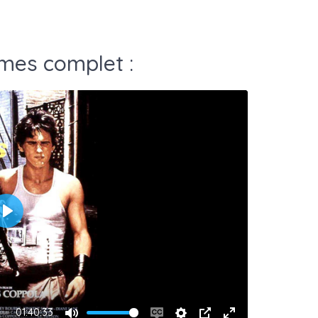
mes complet :
Play
01:40:33