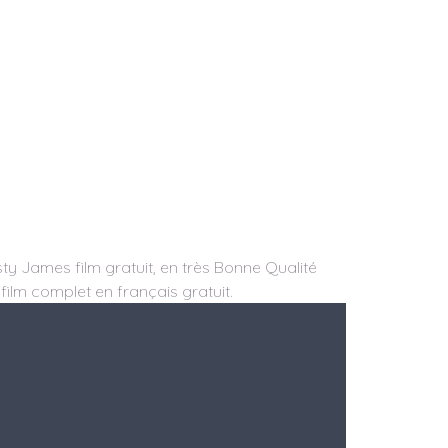
y James film gratuit, en très Bonne Qualité
 film complet en français gratuit.