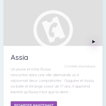
Assia
Comédie dramatique
Un jeune et riche Russe
rencontre dans une ville allemande où il
séjournait deux compatriotes : Gaguine et Assia,
sa belle et étrange soeur de 17 ans. Il apprend
bientôt qu'Assia n'est que la demi ...
REGARDER MAINTENANT