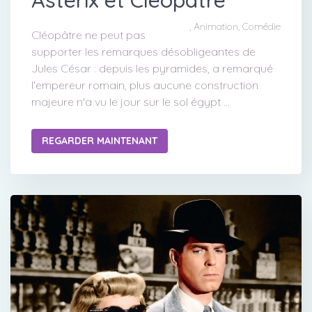
, Animation, Comédie
Cléopâtre ne peut pas
supporter les remarques désobligeantes de
Jules César : depuis les pyramides, a remarqué
l'empereur romain, plus aucune construction
majeure n'a vu le jour sur le sol égypt ...
REGARDER MAINTENANT