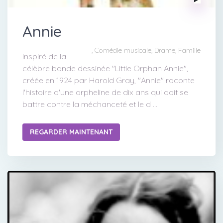
Annie
, Comédie musicale, Drame, Famille
Inspiré de la
célèbre bande dessinée "Little Orphan Annie",
créée en 1924 par Harold Gray, "Annie" raconte
l'histoire d'une orpheline de dix ans qui doit se
battre contre la méchanceté et le d ...
REGARDER MAINTENANT