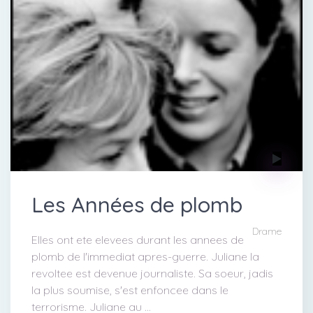
Les Années de plomb
Drame
Elles ont ete elevees durant les annees de
plomb de l'immediat apres-guerre. Juliane la
revoltee est devenue journaliste. Sa soeur, jadis
la plus soumise, s'est enfoncee dans le
terrorisme. Juliane au ...