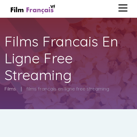
Films Francais En
Ligne Free
Streaming
Films
films francais en ligne free streaming