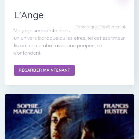
L'Ange
, Fantastique, Expérimental
Voyage surrealiste dans
un univers baroque ou les etres, tel cet escrimeur
livrant un combat avec une poupee, se
confondent.
REGARDER MAINTENANT