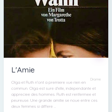
L'Amie
Drame
Olga et Ruth n'ont a premiere vue rien en
commun. Olga est sure d'elle, independante et
appreciee des hommes. Ruth est renfermee et
peureuse. Une grande amitie se noue entre ces
deux femmes si differe ...