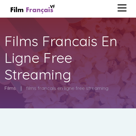
Films Francais En
Ligne Free
Streaming
Films
films francais en ligne free streaming