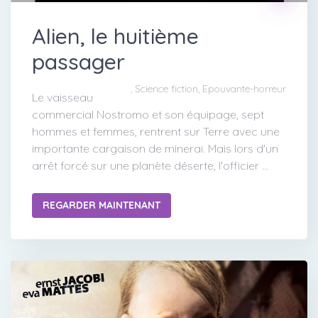
Alien, le huitième
passager
, Science fiction, Epouvante-horreur
Le vaisseau
commercial Nostromo et son équipage, sept
hommes et femmes, rentrent sur Terre avec une
importante cargaison de minerai. Mais lors d'un
arrêt forcé sur une planète déserte, l'officier ...
REGARDER MAINTENANT