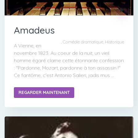
Amadeus
, Comédie dramatique, Historique
A Vienne, en
novembre 1823. Au coeur de la nuit, un vieil
homme égaré clame cette étonnante confession
: "Pardonne, Mozart, pardonne à ton assassin !"
Ce fantôme, c'est Antonio Salieri, jadis mus ...
REGARDER MAINTENANT