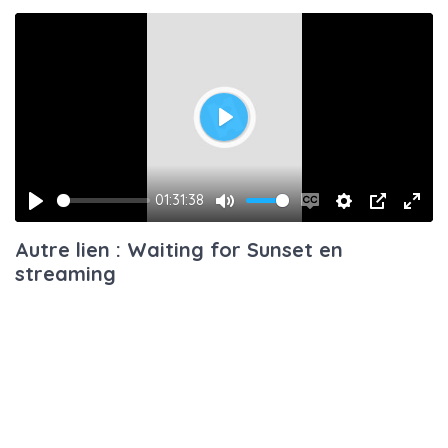
Play
01:31:38
Play
Mute
Enable
Settings
PIP
Ente
Autre lien : Waiting for Sunset en
captions
fulls
streaming