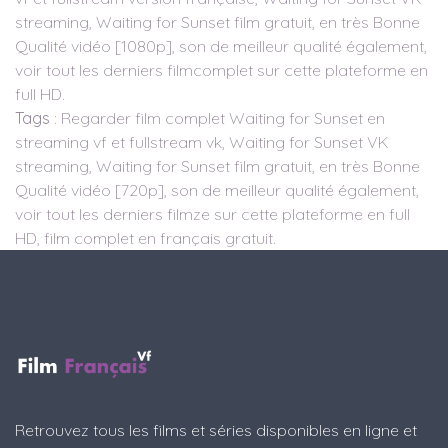
streaming, Waiting for Sunset film gratuit, en très Bonne
Qualité vidéo [1080p], son de meilleur qualité également,
voir tout les derniers filmcomplet sur cette plateforme en
full HD.
Tags
: Regarder film complet Waiting for Sunset en
streaming vf et fullstream vk, Waiting for Sunset VK
streaming, Waiting for Sunset film gratuit, en très Bonne
Qualité vidéo [720p], son de meilleur qualité également,
voir tout les derniers filmze sur cette plateforme en full
HD, film complet en français gratuit.
Retrouvez tous les films et séries disponibles en ligne et