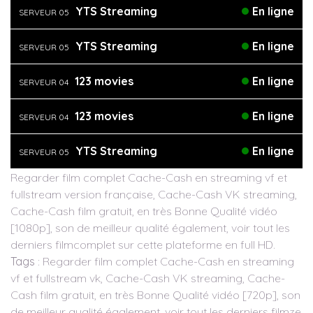
YTS Streaming
En ligne
SERVEUR 05
YTS Streaming
En ligne
SERVEUR 05
123 movies
En ligne
SERVEUR 04
123 movies
En ligne
SERVEUR 04
YTS Streaming
En ligne
SERVEUR 05
Regarder film complet Cache-Cash en streaming vf et
fullstream version française, Cache-Cash VK streaming,
Cache-Cash film gratuit, en très Bonne Qualité vidéo
[1080p], son de meilleur qualité également, voir tout les
derniers filmcomplet sur cette plateforme en full HD.
Tags
: Regarder film complet Cache-Cash en streaming
vf et fullstream vk, Cache-Cash VK streaming, Cache-
Cash film gratuit, en très Bonne Qualité vidéo [720p], son
de meilleur qualité également, voir tout les derniers filmze