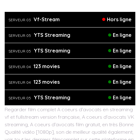
Vf-Stream
Hors ligne
SERVEUR 03
YTS Streaming
En ligne
SERVEUR 05
YTS Streaming
En ligne
SERVEUR 05
123 movies
En ligne
SERVEUR 04
123 movies
En ligne
SERVEUR 04
YTS Streaming
En ligne
SERVEUR 05
Regarder film complet A coeurs d'avocats en streaming
vf et fullstream version française, A coeurs d'avocats VK
streaming, A coeurs d'avocats film gratuit, en très Bonne
Qualité vidéo [1080p], son de meilleur qualité également,
voir tout les derniers filmcomplet sur cette plateforme en