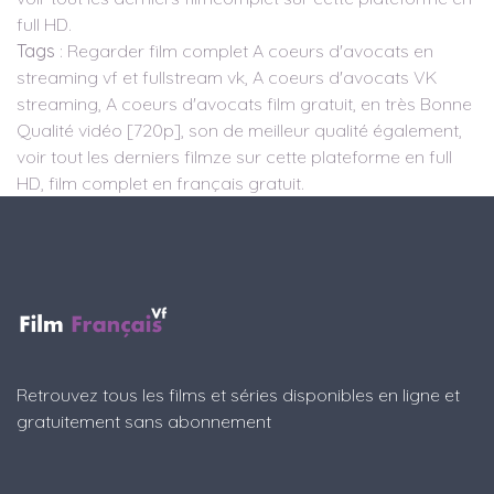
full HD.
Tags
: Regarder film complet A coeurs d'avocats en
streaming vf et fullstream vk, A coeurs d'avocats VK
streaming, A coeurs d'avocats film gratuit, en très Bonne
Qualité vidéo [720p], son de meilleur qualité également,
voir tout les derniers filmze sur cette plateforme en full
HD, film complet en français gratuit.
Retrouvez tous les films et séries disponibles en ligne et
gratuitement sans abonnement