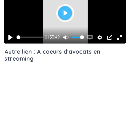
Play
01:53:49
Play
Mute
Enable
Settings
PIP
Ente
Autre lien : A coeurs d'avocats en
captions
fulls
streaming