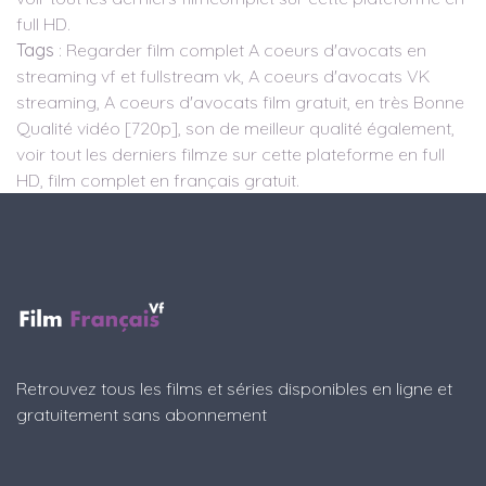
full HD.
Tags
: Regarder film complet A coeurs d'avocats en
streaming vf et fullstream vk, A coeurs d'avocats VK
streaming, A coeurs d'avocats film gratuit, en très Bonne
Qualité vidéo [720p], son de meilleur qualité également,
voir tout les derniers filmze sur cette plateforme en full
HD, film complet en français gratuit.
Retrouvez tous les films et séries disponibles en ligne et
gratuitement sans abonnement