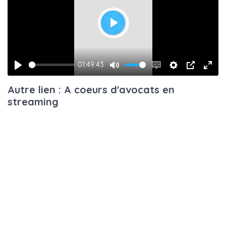
Play
01:49:43
Play
Mute
Enable
Settings
PIP
Ente
Autre lien : A coeurs d'avocats en
captions
fulls
streaming