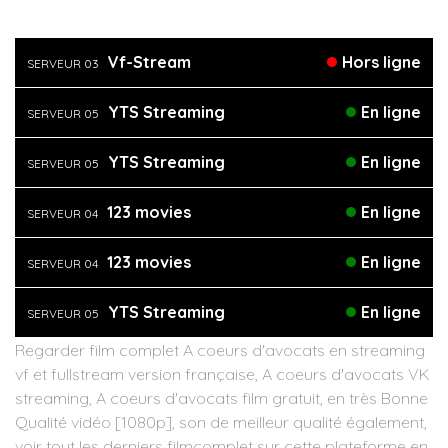
Vf-Stream
Hors ligne
SERVEUR 03
YTS Streaming
En ligne
SERVEUR 05
YTS Streaming
En ligne
SERVEUR 05
123 movies
En ligne
SERVEUR 04
123 movies
En ligne
SERVEUR 04
YTS Streaming
En ligne
SERVEUR 05
Regarder film complet A coeurs d'avocats en streaming
vf et fullstream version française, A coeurs d'avocats VK
streaming, A coeurs d'avocats film gratuit, en très Bonne
Qualité vidéo [1080p], son de meilleur qualité également,
voir tout les derniers filmcomplet sur cette plateforme en