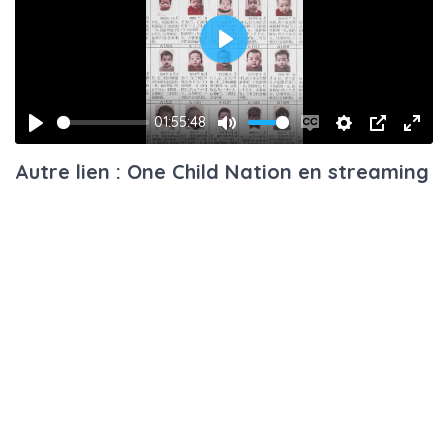
Play
01:55:48
Play
Mute
Enable
Settings
PIP
Ente
Autre lien : One Child Nation en streaming
captions
fulls