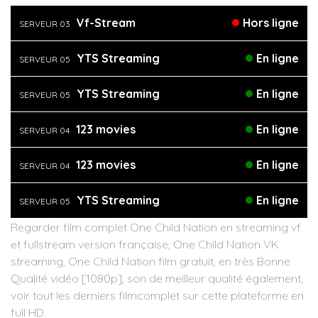
Vf-Stream
Hors ligne
SERVEUR 03
YTS Streaming
En ligne
SERVEUR 05
YTS Streaming
En ligne
SERVEUR 05
123 movies
En ligne
SERVEUR 04
123 movies
En ligne
SERVEUR 04
YTS Streaming
En ligne
SERVEUR 05
Regarder film complet One Child Nation en streaming vf
et fullstream version française, One Child Nation VK
streaming, One Child Nation film gratuit, en très Bonne
Qualité vidéo [1080p], son de meilleur qualité également,
voir tout les derniers filmcomplet sur cette plateforme en
full HD.