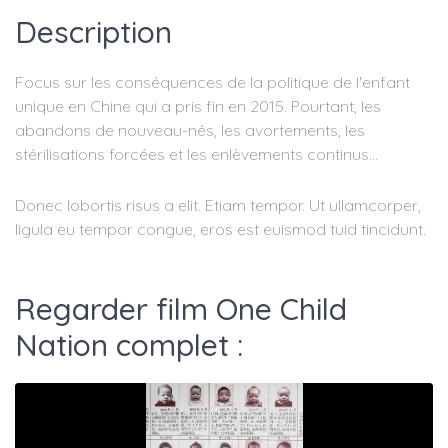
Description
Focus sur les conséquences de la politique de l'enfant
unique en Chine qui a pris fin en 2015. Pourtant, les
abandons de nouveau-nés, les avortements, les
stérilisations forcées et les enlèvements continus...
Donec lobortis risus a elit. Etiam tempor. Ut ullamcorper,
ligula eu tempor congue, eros est euismod tuid tincidunt.
Regarder film One Child
Nation complet :