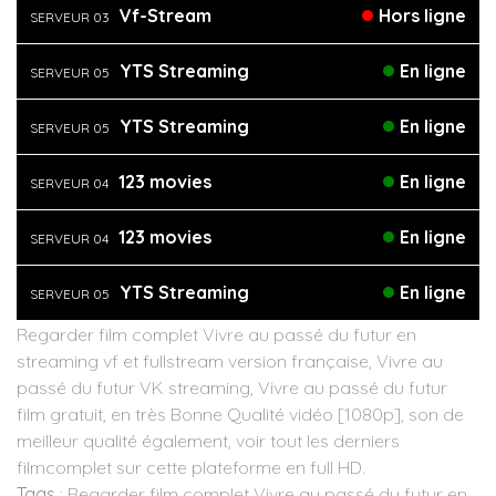
Vf-Stream
Hors ligne
SERVEUR 03
YTS Streaming
En ligne
SERVEUR 05
YTS Streaming
En ligne
SERVEUR 05
123 movies
En ligne
SERVEUR 04
123 movies
En ligne
SERVEUR 04
YTS Streaming
En ligne
SERVEUR 05
Regarder film complet Vivre au passé du futur en
streaming vf et fullstream version française, Vivre au
passé du futur VK streaming, Vivre au passé du futur
film gratuit, en très Bonne Qualité vidéo [1080p], son de
meilleur qualité également, voir tout les derniers
filmcomplet sur cette plateforme en full HD.
Tags
: Regarder film complet Vivre au passé du futur en