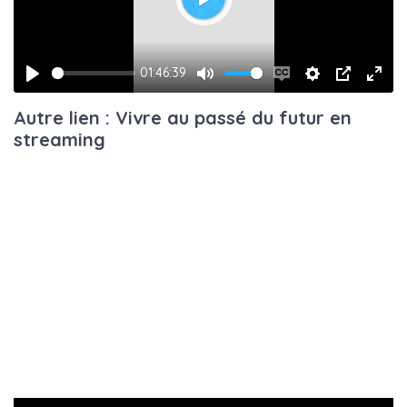
Play
01:46:39
Play
Mute
Enable
Settings
PIP
Ente
Autre lien : Vivre au passé du futur en
captions
fulls
streaming