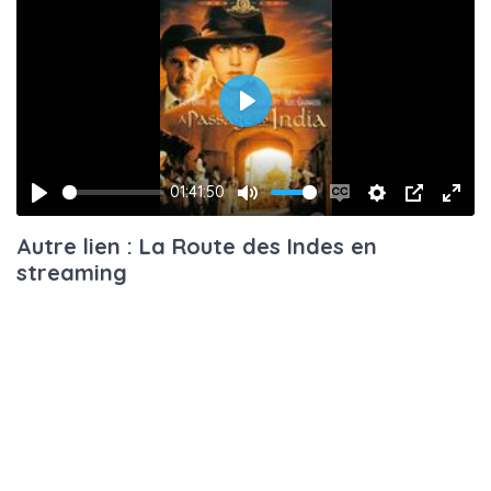
Play
01:41:50
Play
Mute
Enable
Settings
PIP
Ente
Autre lien : La Route des Indes en
captions
fulls
streaming