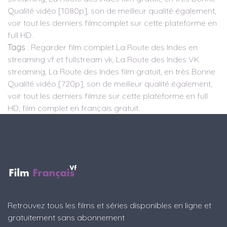
Qualité vidéo [1080p], son de meilleur qualité également,
voir tout les derniers filmcomplet sur cette plateforme en
full HD.
Tags
: Regarder film complet La Route des Indes en
streaming vf et fullstream vk, La Route des Indes VK
streaming, La Route des Indes film gratuit, en très Bonne
Qualité vidéo [720p], son de meilleur qualité également,
voir tout les derniers filmze sur cette plateforme en full
HD, film complet en français gratuit.
Retrouvez tous les films et séries disponibles en ligne et
gratuitement sans abonnement