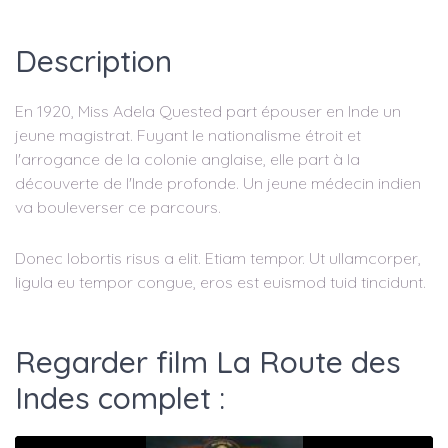
Description
En 1920, Miss Adela Quested part épouser en Inde un
jeune magistrat. Fuyant le nationalisme étroit et
l'arrogance de la colonie anglaise, elle part à la
découverte de l'Inde profonde. Un jeune médecin indien
va bouleverser ce parcours.
Donec lobortis risus a elit. Etiam tempor. Ut ullamcorper,
ligula eu tempor congue, eros est euismod tuid tincidunt.
Regarder film La Route des
Indes complet :