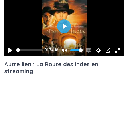
Play
01:34:18
Play
Mute
Enable
Settings
PIP
Ente
Autre lien : La Route des Indes en
captions
fulls
streaming