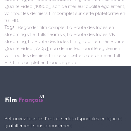
Qualité vidéo [1080p], son de meilleur qualité également,
voir tout les derniers filmcomplet sur cette plateforme en
full HD.
Tags
: Regarder film complet La Route des Indes en
streaming vf et fullstream vk, La Route des Indes VK
streaming, La Route des Indes film gratuit, en très Bonne
Qualité vidéo [720p], son de meilleur qualité également,
voir tout les derniers filmze sur cette plateforme en full
HD, film complet en français gratuit.
Retrouvez tous les films et séries disponibles en ligne et
gratuitement sans abonnement