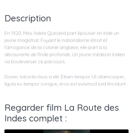
Description
En 1920, Miss Adela Quested part épouser en Inde un
jeune magistrat. Fuyant le nationalisme étroit et
l'arrogance de la colonie anglaise, elle part à la
découverte de l'Inde profonde. Un jeune médecin indien
va bouleverser ce parcours.
Donec lobortis risus a elit. Etiam tempor. Ut ullamcorper,
ligula eu tempor congue, eros est euismod tuid tincidunt.
Regarder film La Route des
Indes complet :