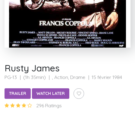
Rusty James
PG-13
(1h 35min)
, Action, Drame
15 février 1984
TRAILER
WATCH LATER
296 Ratings