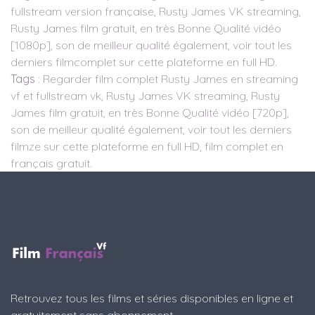
fullstream version française, Rusty James VK streaming,
Rusty James film gratuit, en très Bonne Qualité vidéo
[1080p], son de meilleur qualité également, voir tout les
derniers filmcomplet sur cette plateforme en full HD.
Tags
: Regarder film complet Rusty James en streaming
vf et fullstream vk, Rusty James VK streaming, Rusty
James film gratuit, en très Bonne Qualité vidéo [720p],
son de meilleur qualité également, voir tout les derniers
filmze sur cette plateforme en full HD, film complet en
français gratuit.
Retrouvez tous les films et séries disponibles en ligne et
gratuitement sans abonnement