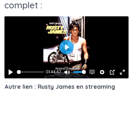
complet :
Play
01:44:47
Play
Mute
Enable
Settings
PIP
Ente
Autre lien : Rusty James en streaming
captions
fulls