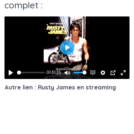
complet :
Play
01:31:35
Play
Mute
Enable
Settings
PIP
Ente
Autre lien : Rusty James en streaming
captions
fulls