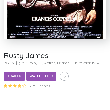
Rusty James
PG-13
(1h 35min)
, Action, Drame
15 février 1984
TRAILER
WATCH LATER
296 Ratings