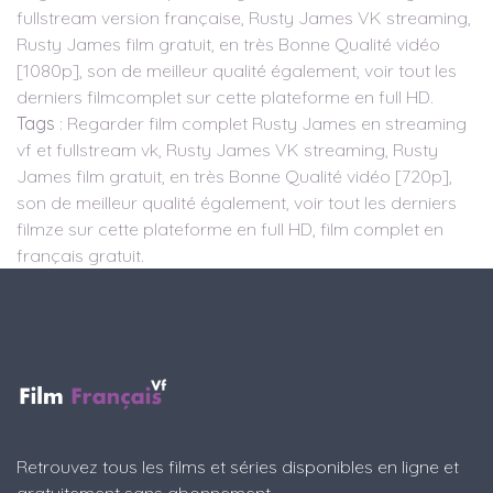
fullstream version française, Rusty James VK streaming,
Rusty James film gratuit, en très Bonne Qualité vidéo
[1080p], son de meilleur qualité également, voir tout les
derniers filmcomplet sur cette plateforme en full HD.
Tags
: Regarder film complet Rusty James en streaming
vf et fullstream vk, Rusty James VK streaming, Rusty
James film gratuit, en très Bonne Qualité vidéo [720p],
son de meilleur qualité également, voir tout les derniers
filmze sur cette plateforme en full HD, film complet en
français gratuit.
Retrouvez tous les films et séries disponibles en ligne et
gratuitement sans abonnement